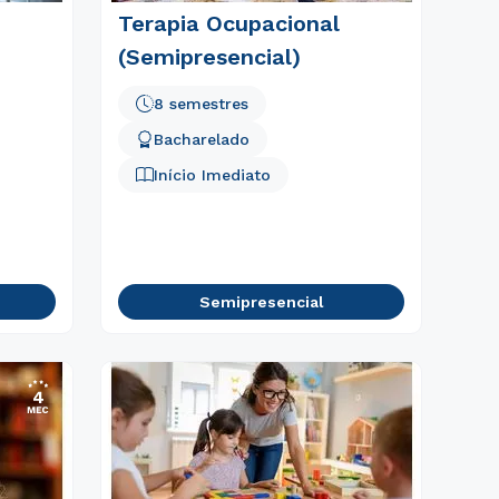
Terapia Ocupacional
(Semipresencial)
8 semestres
Bacharelado
Início Imediato
Semipresencial