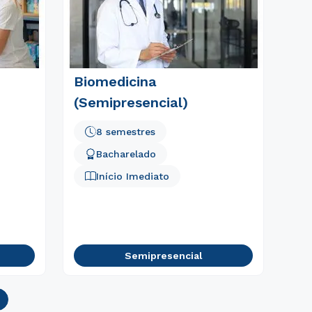
Biomedicina
(Semipresencial)
8 semestres
Bacharelado
Início Imediato
Semipresencial