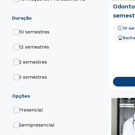
Odontol
ABI (Área Básica de Ingresso)
semest
duração
10 se
10 semestres
Bacha
12 semestres
2 semestres
3 semestres
4 semestres
opções
5 semestres
Presencial
6 semestres
Semipresencial