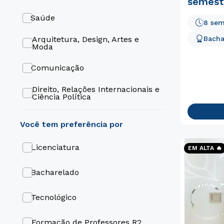
semest
Saúde
8 sem
Bacha
Arquitetura, Design, Artes e
Moda
Comunicação
Direito, Relações Internacionais e
Ciência Política
Educação
Engenharia e Tecnologia
Licenciatura
EM ALTA 🔥
Gestão e Negócios
Bacharelado
Gastronomia e Hospitalidade
Tecnológico
Formação de Professores R2