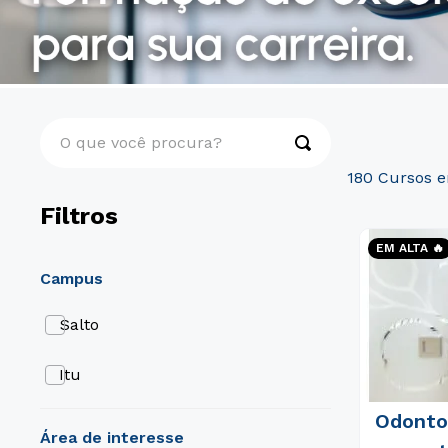
O que você procura?
180
Filtros
EM ALTA 🔥
campus
Salto
Itu
Odontol
área de interesse