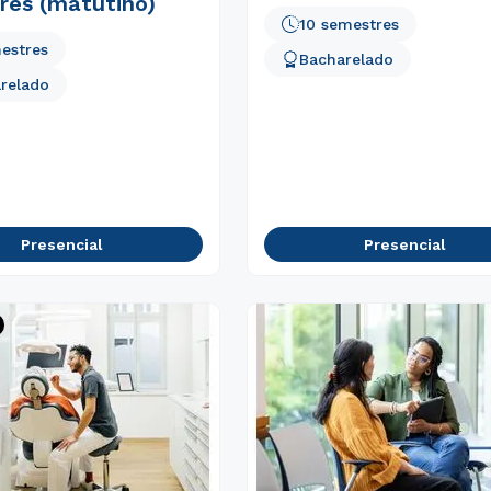
res (matutino)
10 semestres
estres
Bacharelado
relado
Presencial
Presencial