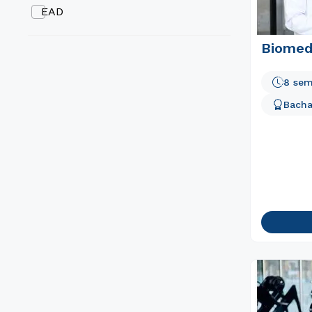
8 semestres
EAD
Biomed
8 sem
Bacha