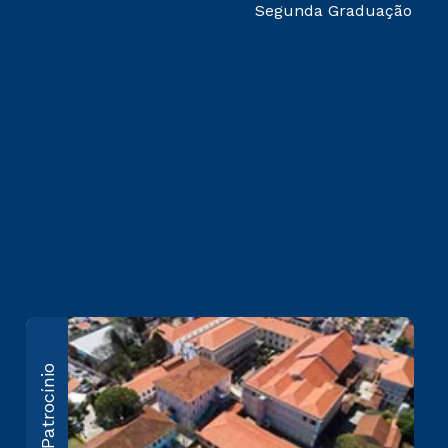
Segunda Graduação
Regente Feijó
P
Patrocínio
Praça Regente Feijó, 181
Ru
Centro - Itu/SP CEP 13300-
Ce
023
20
Saiba mais