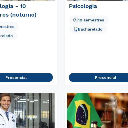
ogia - 10
Psicologia
res (noturno)
10 semestres
mestres
Bacharelado
relado
Presencial
Presencial