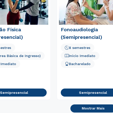
ão Física
Fonoaudiologia
esencial)
(Semipresencial)
estres
8 semestres
Área Básica de Ingresso)
Início Imediato
o Imediato
Bacharelado
Semipresencial
Semipresencial
Mostrar Mais