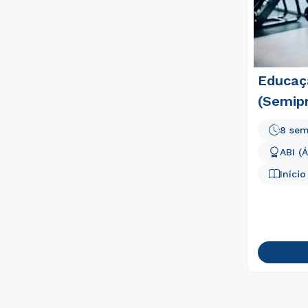
Educaç
(Semipr
8 sem
ABI (
Iníci