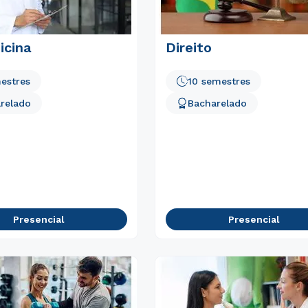
Rápido e fácil
icina
Direito
WhatsApp
ou
estres
10 semestres
relado
Bacharelado
Estou de acordo com a
Política de Privacidade.
e
autorizo que meus dados sejam utilizados para o
envio de conteúdos do Ceunsp.
Presencial
Presencial