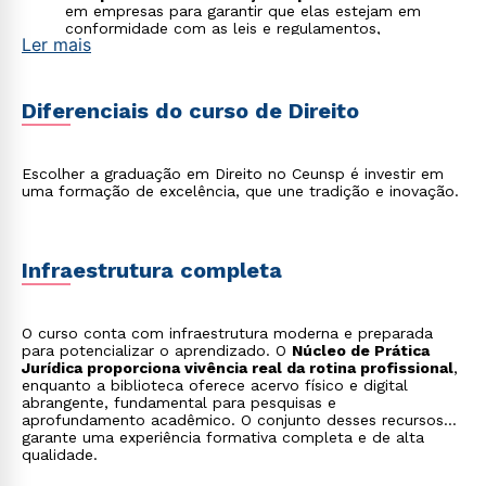
em empresas para garantir que elas estejam em
conformidade com as leis e regulamentos,
Ler mais
prevenindo riscos legais;
Mediação, Conciliação e Arbitragem
: atuar como
um facilitador na resolução de conflitos de forma
extrajudicial, buscando acordos entre as partes;
Diferenciais do curso de Direito
Diplomacia
: representar o Brasil em outros países,
atuando na negociação de acordos internacionais e
na proteção dos interesses nacionais no exterior;
Direito Ambiental
: focar em questões legais
Escolher a graduação em Direito no Ceunsp é investir em
relacionadas à proteção do meio ambiente,
uma formação de excelência, que une tradição e inovação.
licenciamento ambiental e desenvolvimento
sustentável;
Direito da Saúde
: atuação em questões relacionadas
a planos de saúde, hospitais, regulação sanitária e
Infraestrutura completa
judicialização da medicina;
Legal Operations
: atuação estratégica na gestão e
inovação de departamentos jurídicos, com foco em
eficiência e uso de tecnologia;
O curso conta com infraestrutura moderna e preparada
Direito Desportivo
: trabalho com contratos, direitos
para potencializar o aprendizado. O
Núcleo de Prática
de imagem e questões legais envolvendo atletas e
Jurídica proporciona vivência real da rotina profissional
,
entidades esportivas.
enquanto a biblioteca oferece acervo físico e digital
abrangente, fundamental para pesquisas e
aprofundamento acadêmico. O conjunto desses recursos
garante uma experiência formativa completa e de alta
qualidade.