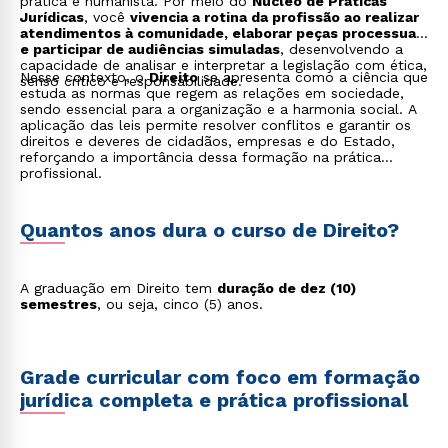
prática e humanista. Por meio do
Núcleo de Práticas
Jurídicas
, você
vivencia a rotina da profissão ao realizar
atendimentos à comunidade, elaborar peças processuais
e participar de audiências simuladas
, desenvolvendo a
capacidade de analisar e interpretar a legislação com ética,
Nesse contexto, o
Direito
se apresenta como a ciência que
senso crítico e responsabilidade.
estuda as normas que regem as relações em sociedade,
sendo essencial para a organização e a harmonia social. A
aplicação das leis permite resolver conflitos e garantir os
direitos e deveres de cidadãos, empresas e do Estado,
reforçando a importância dessa formação na prática
profissional.
Quantos anos dura o curso de Direito?
A graduação em Direito tem
duração de dez (10)
semestres
, ou seja, cinco (5) anos.
Grade curricular com foco em formação
jurídica completa e prática profissional