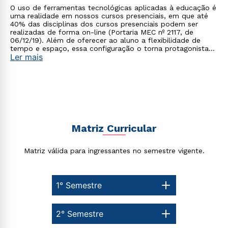
Rápido e fácil
O uso de ferramentas tecnológicas aplicadas à educação é
WhatsApp
uma realidade em nossos cursos presenciais, em que até
40% das disciplinas dos cursos presenciais podem ser
ou
realizadas de forma on-line (Portaria MEC nº 2117, de
06/12/19). Além de oferecer ao aluno a flexibilidade de
tempo e espaço, essa configuração o torna protagonista
Ler mais
no processo de construção do seu conhecimento.
Estou de acordo com a
Política de Privacidade.
e
autorizo que meus dados sejam utilizados para o
envio de conteúdos da Cruzeiro do Sul.
Matriz Curricular
Matriz válida para ingressantes no semestre vigente.
1° Semestre
2° Semestre