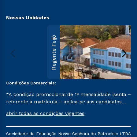
Transferência
Biblioteca
Nossas Unidades
Regente Feijó
Condições Comerciais:
*A condição promocional de 1ª mensalidade isenta –
referente à matrícula – aplica-se aos candidatos
aprovados em todas as formas de ingresso, exceto
abrir todas as condições vigentes
na prova on-line ou agendada, que ofertam bolsas
de até 50% de desconto, ambos ingressantes no 2º
semestre de 2023, que ainda não tenham efetivado
Sociedade de Educação Nossa Senhora do Patrocínio LTDA