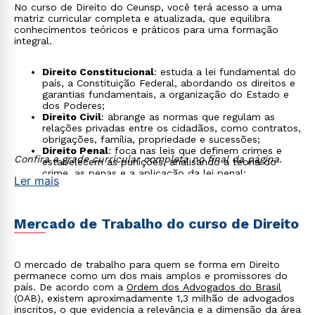
No curso de Direito do Ceunsp, você terá acesso a uma
matriz curricular completa e atualizada, que equilibra
conhecimentos teóricos e práticos para uma formação
integral.
Direito Constitucional
: estuda a lei fundamental do
país, a Constituição Federal, abordando os direitos e
garantias fundamentais, a organização do Estado e
dos Poderes;
Direito Civil
: abrange as normas que regulam as
relações privadas entre os cidadãos, como contratos,
obrigações, família, propriedade e sucessões;
Direito Penal
: foca nas leis que definem crimes e
Confira a grade curricular completa no final da página.
estabelecem as punições, analisando a teoria do
crime, as penas e a aplicação da lei penal;
Ler mais
Direito Processual (Civil e Penal)
: ensina as regras e
procedimentos para a condução de processos
judiciais, garantindo o devido processo legal e o
acesso à justiça;
Mercado de Trabalho do curso de Direito
Direito do Trabalho
: dedica-se às normas que regem
as relações entre empregados e empregadores;
Direito Administrativo
: analisa os princípios e regras
que disciplinam a atuação da Administração Pública,
O mercado de trabalho para quem se forma em Direito
como licitações, contratos administrativos e serviços
permanece como um dos mais amplos e promissores do
públicos.
país. De acordo com a
Ordem dos Advogados do Brasil
(OAB), existem aproximadamente 1,3 milhão de advogados
inscritos, o que evidencia a relevância e a dimensão da área