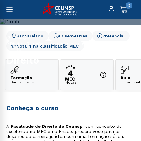
0
Bacharelado
10 semestres
Presencial
Graduação
Direito, Relações Internacionais e Ciências Políticas
Nota 4 na classificação MEC
Direito
Direito
Formação
Aula
Bacharelado
Presencial
Notas
Conheça o curso
A
Faculdade de Direito do Ceunsp
, com conceito de
excelência no MEC e no Enade, prepara você para os
desafios da carreira jurídica com uma formação sólida,