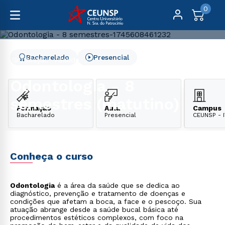
0
Bacharelado
Presencial
Graduação
Saúde
Odontologia - 8 semestres (matutino)
Odontologia - 8
semestres (matutino)
Formação
Aula
Campus
Bacharelado
Presencial
CEUNSP - 
Conheça o curso
Odontologia
é a área da saúde que se dedica ao
diagnóstico, prevenção e tratamento de doenças e
condições que afetam a boca, a face e o pescoço. Sua
atuação abrange desde a saúde bucal básica até
procedimentos estéticos complexos, com foco na