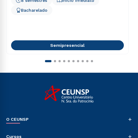
8 semestres
Início Imediato
Bacharelado
Semipresencial
+
O CEUNSP
Nossa História
+
Cursos