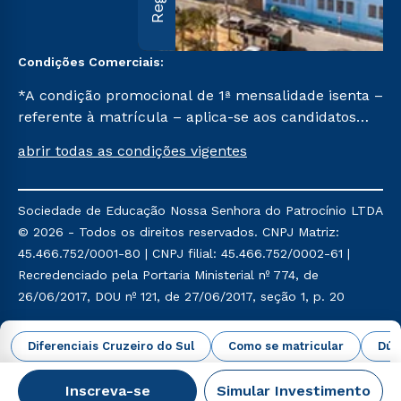
Condições Comerciais:
*A condição promocional de 1ª mensalidade isenta –
referente à matrícula – aplica-se aos candidatos
aprovados em todas as formas de ingresso, exceto
abrir todas as condições vigentes
na prova on-line ou agendada, que ofertam bolsas
de até 50% de desconto, ambos ingressantes no 2º
semestre de 2023, que ainda não tenham efetivado
Sociedade de Educação Nossa Senhora do Patrocínio LTDA
e/ou não tenham cancelado ou trancado sua
© 2026 - Todos os direitos reservados. CNPJ Matriz:
matrícula em uma das Instituições da Cruzeiro do
45.466.752/0001-80 | CNPJ filial: 45.466.752/0002-61 |
Sul Educacional, no período de um ano. Tais
Recredenciado pela Portaria Ministerial nº 774, de
condições não se aplicam aos cursos de Medicina, e
26/06/2017, DOU nº 121, de 27/06/2017, seção 1, p. 20
também para matriculados via FIES, Prouni e
outros programas governamentais, e não se
Política de Privacidade
Política de Cookies
Diferenciais Cruzeiro do Sul
Como se matricular
Dúv
acumula com nenhuma outra campanha ofertada
pela Instituição.
Inscreva-se
Simular Investimento