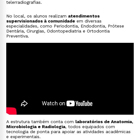
telerradiografias.
No local, os alunos realizam
atendimentos
supervisionados à comunidade
em diversas
especialidades, como Periodontia, Endodontia, Prótese
Dentária, Cirurgias, Odontopediatria e Ortodontia
Estou de acordo com a
Política de Privacidade.
e
Preventiva.
autorizo que meus dados sejam utilizados para o
envio de conteúdos da Cruzeiro do Sul.
A estrutura também conta com
laboratórios de Anatomia,
Microbiologia e Radiologia
, todos equipados com
tecnologia de ponta para apoiar as atividades acadêmicas
e experimentais.