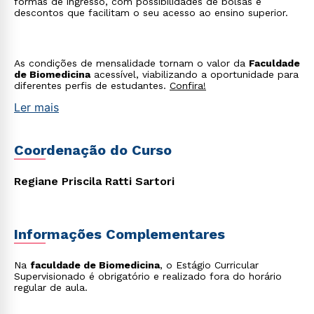
formas de ingresso, com possibilidades de bolsas e
WhatsApp
descontos que facilitam o seu acesso ao ensino superior.
ou
As condições de mensalidade tornam o valor da
Faculdade
de Biomedicina
acessível, viabilizando a oportunidade para
diferentes perfis de estudantes.
Confira!
Ler mais
Estou de acordo com a
Política de Privacidade.
e
autorizo que meus dados sejam utilizados para o
Coordenação do Curso
envio de conteúdos da Cruzeiro do Sul.
Regiane Priscila Ratti Sartori
Informações Complementares
Na
faculdade de Biomedicina
, o Estágio Curricular
Supervisionado é obrigatório e realizado fora do horário
regular de aula.