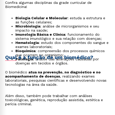
Confira algumas disciplinas da grade curricular de
Biomedicina!
Biologia Celular e Molecular
: estuda a estrutura e
as funções celulares;
Microbiologia
: análise de microrganismos e seu
impacto na saúde;
Imunologia Básica e Clínica
: funcionamento do
sistema imunológico e sua relação com doenças;
Hematologia
: estudo dos componentes do sangue e
exames laboratoriais;
Bioquímica
: compreensão dos processos químicos
que ocorrem no organismo;
Qual é a função de um biomédico?
Patologia
: análise das alterações causadas por
doenças em tecidos e órgãos.
O biomédico
atua na prevenção, no diagnóstico e no
acompanhamento de doenças
, realizando exames
laboratoriais, pesquisas científicas e desenvolvendo novas
tecnologias na área da saúde.
Além disso, também pode trabalhar com análises
toxicológicas, genética, reprodução assistida, estética e
perícia criminal.