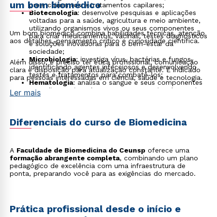
um bom biomédico
preenchimentos e tratamentos capilares;
Biotecnologia
: desenvolve pesquisas e aplicações
voltadas para a saúde, agricultura e meio ambiente,
utilizando organismos vivos ou seus componentes
Um bom biomédico combina habilidades técnicas, atenção
para criar medicamentos, vacinas, testes diagnósticos
aos detalhes, pensamento crítico e curiosidade científica.
e soluções inovadoras para o bem-estar da
sociedade;
Microbiologia
: investiga vírus, bactérias e fungos,
Além disso, é preciso ter ética profissional, comunicação
identificando agentes infecciosos e desenvolvendo
clara e disposição para atualização constante. É indicado
testes e tratamentos para combatê-los;
para pessoas interessadas em ciência, saúde e tecnologia.
Hematologia
: analisa o sangue e seus componentes
para diagnosticar doenças como anemia e leucemia,
Ler mais
além de atuar em bancos de sangue;
Imunologia
: estuda o sistema imunológico para
diagnosticar e tratar doenças autoimunes, alergias e
Diferenciais do curso de Biomedicina
deficiências imunológicas;
Perícia criminal
: atua em laboratórios forenses,
realizando análises genéticas e toxicológicas para
ajudar a solucionar crimes;
A
Faculdade de Biomedicina do Ceunsp
oferece uma
Toxicologia
: pesquisa o efeito de substâncias tóxicas
formação abrangente completa
, combinando um plano
no organismo, como medicamentos e drogas, para
pedagógico de excelência com uma infraestrutura de
auxiliar em diagnósticos de envenenamento;
ponta, preparando você para as exigências do mercado.
Docência
: atua como professor em cursos de
graduação e pós-graduação, compartilhando
conhecimentos teóricos e práticos com futuros
profissionais da saúde.
Prática profissional desde o início e