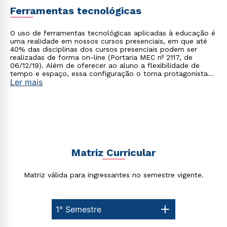
Ferramentas tecnológicas
O uso de ferramentas tecnológicas aplicadas à educação é
uma realidade em nossos cursos presenciais, em que até
40% das disciplinas dos cursos presenciais podem ser
realizadas de forma on-line (Portaria MEC nº 2117, de
06/12/19). Além de oferecer ao aluno a flexibilidade de
tempo e espaço, essa configuração o torna protagonista
Ler mais
no processo de construção do seu conhecimento.
Matriz Curricular
Matriz válida para ingressantes no semestre vigente.
1° Semestre