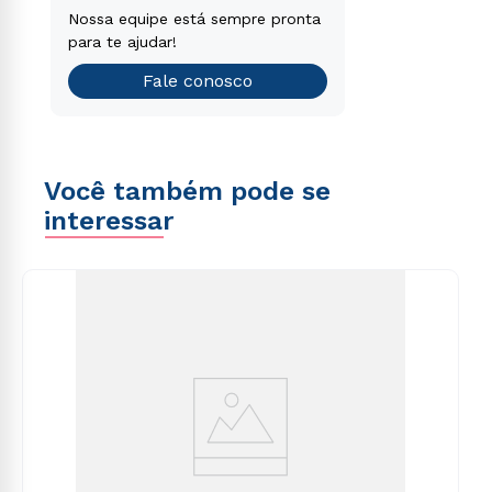
voluptatem sequi nesciunt.
Encontre o curso de graduação
Nossa equipe está sempre pronta
que é o ideal para você.
para te ajudar!
Teste vocacional
Fale conosco
Você também pode se
interessar