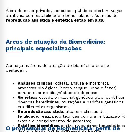
Além do setor privado, concursos públicos ofertam vagas
atrativas, com estabilidade e bons salários. As áreas de
reprodução assistida e estética estão em alta
.
Áreas de atuação da Biomedicina:
principais especializações
Conheça as áreas de atuação do biomédico que se
destacam!
Análises clínicas
: coleta, analisa e interpreta
amostras biológicas (como sangue, urina e fezes)
para auxiliar no diagnóstico de doenças;
Genética
: estuda o material genético para identificar
doenças hereditárias, mutações e padrões genéticos
em diferentes organismos;
Reprodução assistida
: atua em clínicas de
fertilidade, realizando técnicas como a fertilização
in
vitro
e o congelamento de gametas;
Estética biomédica
: realiza procedimentos estéticos
O profissional de Biomedicina: perfil de
não cirúrgicos, como aplicação de botox,