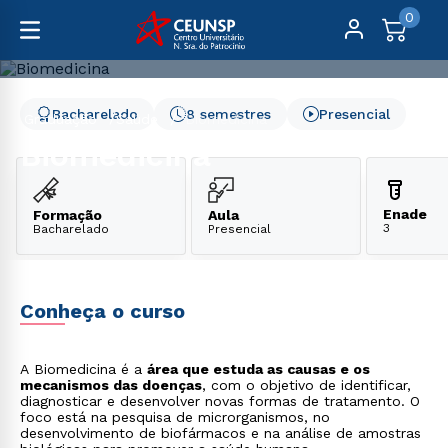
0
Bacharelado
8 semestres
Presencial
Graduação
Saúde
Biomedicina
Biomedicina
Enade
Formação
Aula
3
Bacharelado
Presencial
Conheça o curso
A Biomedicina é a
área que estuda as causas e os
mecanismos das doenças
, com o objetivo de identificar,
diagnosticar e desenvolver novas formas de tratamento. O
foco está na pesquisa de microrganismos, no
desenvolvimento de biofármacos e na análise de amostras