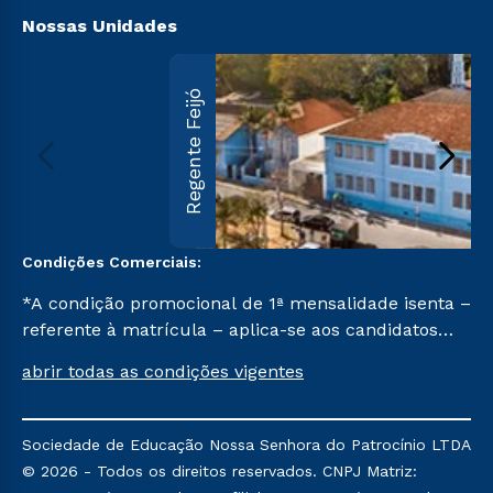
Nossas Unidades
Regente Feijó
Condições Comerciais:
*A condição promocional de 1ª mensalidade isenta –
referente à matrícula – aplica-se aos candidatos
aprovados em todas as formas de ingresso, exceto
abrir todas as condições vigentes
na prova on-line ou agendada, que ofertam bolsas
de até 50% de desconto, ambos ingressantes no 2º
semestre de 2023, que ainda não tenham efetivado
Sociedade de Educação Nossa Senhora do Patrocínio LTDA
e/ou não tenham cancelado ou trancado sua
© 2026 - Todos os direitos reservados. CNPJ Matriz:
matrícula em uma das Instituições da Cruzeiro do