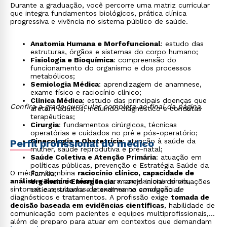
Durante a graduação, você percorre uma matriz curricular
que integra fundamentos biológicos, prática clínica
progressiva e vivência no sistema público de saúde.
Anatomia Humana e Morfofuncional
: estudo das
estruturas, órgãos e sistemas do corpo humano;
Fisiologia e Bioquímica
: compreensão do
funcionamento do organismo e dos processos
metabólicos;
Semiologia Médica
: aprendizagem de anamnese,
exame físico e raciocínio clínico;
Clínica Médica
: estudo das principais doenças que
Confira a grade curricular completa ao final da página.
afetam adultos, incluindo diagnóstico e condutas
terapêuticas;
Cirurgia
: fundamentos cirúrgicos, técnicas
operatórias e cuidados no pré e pós-operatório;
Ginecologia e Obstetrícia
: atenção à saúde da
Perfil profissional do médico
mulher, saúde reprodutiva e pré-natal;
Saúde Coletiva e Atenção Primária
: atuação em
políticas públicas, prevenção e Estratégia Saúde da
O médico combina
raciocínio clínico, capacidade de
Família;
análise e domínio técnico
para correlacionar sinais,
Urgência e Emergência
: manejo inicial de situações
sintomas e resultados de exames na condução de
críticas, trauma e atendimento emergencial.
diagnósticos e tratamentos. A profissão exige
tomada de
decisão baseada em evidências científicas
, habilidade de
comunicação com pacientes e equipes multiprofissionais,
além de preparo para atuar em contextos que demandam