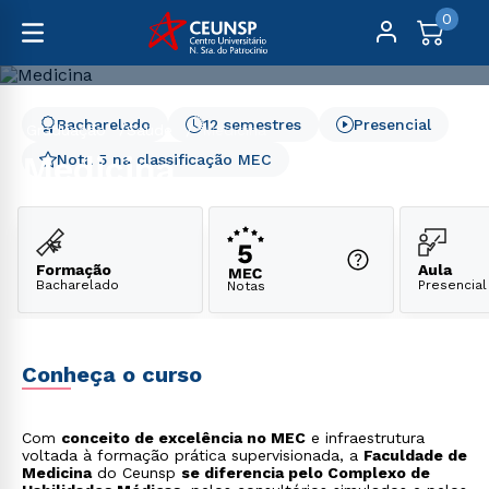
0
Bacharelado
12 semestres
Presencial
Graduação
Saúde
Medicina
Medicina
Nota 5 na classificação MEC
Formação
Aula
Bacharelado
Presencial
Notas
Conheça o curso
Com
conceito de excelência no MEC
e infraestrutura
voltada à formação prática supervisionada, a
Faculdade de
Medicina
do Ceunsp
se diferencia pelo Complexo de