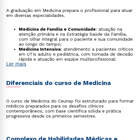
A graduação em Medicina prepara o profissional para atuar
em diversas especialidades.
Medicina de Família e Comunidade
: atuação na
atenção primária e na Estratégia Saúde da Família,
com olhar integral para o paciente e sua comunidade
ao longo do tempo;
Medicina Intensiva
: atendimento a pacientes críticos
em UTIs adulto e pediátrica, com tomada de decisão
rápida e atuação em equipe multiprofissional;
Ler mais
Medicina de Urgência e Emergência
: conduta em
trauma e situações críticas em prontos-socorros,
ambulâncias e centros de atendimento à emergência;
Psiquiatria
: cuidado em saúde mental e tratamento
Diferenciais do curso de Medicina
de transtornos psíquicos, com atuação em
consultórios, hospitais psiquiátricos e equipes de
saúde mental no SUS;
Telemedicina
: atendimento remoto, segunda opinião
O curso de Medicina do Ceunsp foi estruturado para formar
médica e monitoramento à distância, em modalidade
médicos preparados para os desafios clínicos
regulamentada pelo Conselho Federal de Medicina;
contemporâneos, com base científica sólida e prática
Saúde Pública e Gestão em Saúde
: formulação e
progressiva desde os primeiros semestres.
condução de políticas e serviços de saúde, com
atuação em órgãos governamentais, secretarias e
instituições de pesquisa.
Complexo de Habilidades Médicas e