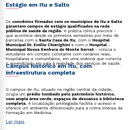
Estágio em Itu e Salto
Os
convênios firmados com os municípios de Itu e Salto
garantem campos de estágio qualificados na rede
pública de saúde da região
. A prática clínica precoce -
que acontece desde os primeiros semestres por meio de
parcerias com a
Santa Casa de Itu
, com o
Hospital
Municipal Dr. Emilio Chierighini
e com o
Hospital
Municipal Nossa Senhora do Monte Serrat
- coloca o
estudante em contato constante com cenários reais,
hospitalares e comunitários, em uma vivência que conecta
o aprendizado em sala à realidade dos serviços de saúde.
Campus histórico em Itu, com
infraestrutura completa
O campus de Itu, situado na região central da cidade,
ocupa um
prédio tombado pelo patrimônio histórico,
com ampla área verde, espaços de descanso e biblioteca
completa
. A localização privilegiada facilita o acesso e
oferece um ambiente diferenciado para a rotina intensa da
formação em Medicina.
Ler mais