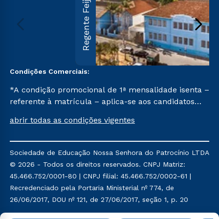
Regente Feijó
Condições Comerciais:
*A condição promocional de 1ª mensalidade isenta –
referente à matrícula – aplica-se aos candidatos
aprovados em todas as formas de ingresso, exceto
abrir todas as condições vigentes
na prova on-line ou agendada, que ofertam bolsas
de até 50% de desconto, ambos ingressantes no 2º
semestre de 2023, que ainda não tenham efetivado
Sociedade de Educação Nossa Senhora do Patrocínio LTDA
e/ou não tenham cancelado ou trancado sua
© 2026 - Todos os direitos reservados. CNPJ Matriz:
matrícula em uma das Instituições da Cruzeiro do
45.466.752/0001-80 | CNPJ filial: 45.466.752/0002-61 |
Sul Educacional, no período de um ano. Tais
Recredenciado pela Portaria Ministerial nº 774, de
condições não se aplicam aos cursos de Medicina, e
26/06/2017, DOU nº 121, de 27/06/2017, seção 1, p. 20
também para matriculados via FIES, Prouni e
outros programas governamentais, e não se
Política de Privacidade
Política de Cookies