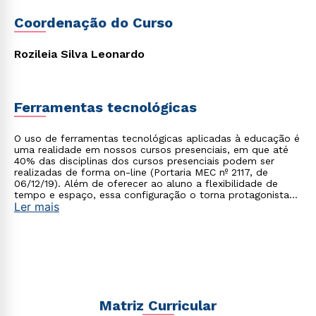
Coordenação do Curso
Rozileia Silva Leonardo
Ferramentas tecnológicas
Rápido e fácil
WhatsApp
O uso de ferramentas tecnológicas aplicadas à educação é
ou
uma realidade em nossos cursos presenciais, em que até
40% das disciplinas dos cursos presenciais podem ser
realizadas de forma on-line (Portaria MEC nº 2117, de
06/12/19). Além de oferecer ao aluno a flexibilidade de
tempo e espaço, essa configuração o torna protagonista
Ler mais
no processo de construção do seu conhecimento.
Estou de acordo com a
Política de Privacidade.
e
autorizo que meus dados sejam utilizados para o
envio de conteúdos da Cruzeiro do Sul.
Matriz Curricular