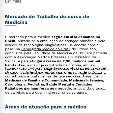
Ler mais
agilidade, precisão e responsabilidade ética.
Mercado de Trabalho do curso de
Medicina
O mercado para o médico
segue em alta demanda no
Brasil
, puxado pela ampliação da atenção primária e pelo
avanço de tecnologias diagnósticas. De acordo com a
pesquisa
Demografia Médica no Brasil
do último ano,
conduzida pela Faculdade de Medicina da USP em parceria
com a Associação Médica Brasileira e o Ministério da
Saúde,
o país atingiu a razão de 2,98 médicos por mil
habitantes
, a maior já registrada na história, em um
O médico encontra possibilidades de atuação em hospitais,
cenário marcado pela
ampliação das frentes de atuação
clínicas, unidades básicas de saúde, serviços de urgência,
e pela diversificação dos modelos de cuidado em saúde
.
consultórios e plataformas de telemedicina. Áreas como
Medicina de Família e Comunidade, Medicina Intensiva,
Cardiologia, Pediatria, Saúde Mental e Cuidados
Paliativos ganham força no mercado
, ampliando o leque
de carreiras para quem ingressa no curso agora.
Áreas de atuação para o médico