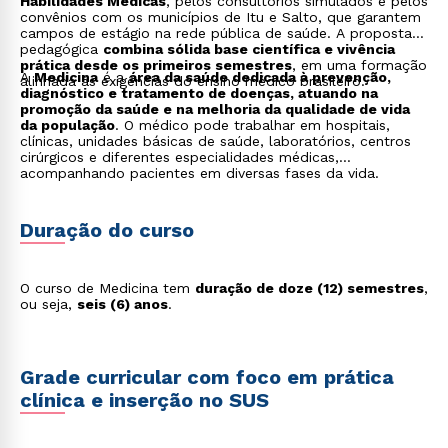
Habilidades Médicas
, pelos consultórios simulados e pelos
convênios com os municípios de Itu e Salto, que garantem
campos de estágio na rede pública de saúde. A proposta
pedagógica
combina sólida base científica e vivência
prática desde os primeiros semestres
, em uma formação
A
Medicina
é a
área da saúde dedicada à prevenção,
alinhada às exigências do ensino médico brasileiro.
diagnóstico e tratamento de doenças, atuando na
promoção da saúde e na melhoria da qualidade de vida
da população
. O médico pode trabalhar em hospitais,
clínicas, unidades básicas de saúde, laboratórios, centros
cirúrgicos e diferentes especialidades médicas,
acompanhando pacientes em diversas fases da vida.
Duração do curso
O curso de Medicina tem
duração de doze (12) semestres
,
ou seja,
seis (6) anos
.
Grade curricular com foco em prática
clínica e inserção no SUS