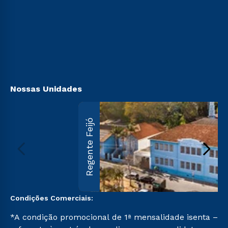
Cursos Técnicos
Vestibular Redação
Sou Aluno
Cursos Profissionalizantes
Vestibular Solidário
Sou Candidato
Ingresso via Enem
Sou Ex-aluno
Retorne ao Curso
Canais de Atendimento
Segunda Graduação
Acessibilidade
Transferência
Biblioteca
Nossas Unidades
Regente Feijó
Condições Comerciais:
*A condição promocional de 1ª mensalidade isenta –