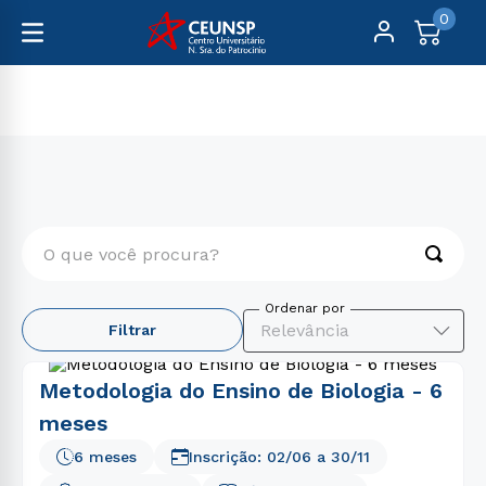
0
Pós-Graduação
Educação
O que você procura?
TERMOS MAIS BUSCADOS
Relevância
Filtrar
1
º
engenharia
2
º
psicologia
Metodologia do Ensino de Biologia - 6
3
º
educação física
meses
4
º
biomedicina
6 meses
Inscrição:
02/06
a
30/11