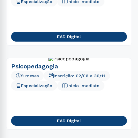
5
º
enfermagem
Especialização
Início Imediato
6
º
farmácia
7
º
nutrição
8
º
fonoaudiologia
EAD Digital
9
º
medicina
10
º
direito
Psicopedagogia
9 meses
Inscrição:
02/06
a
30/11
Especialização
Início Imediato
EAD Digital