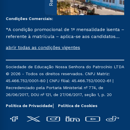
Condições Comerciais:
*A condição promocional de 1ª mensalidade isenta –
referente à matrícula – aplica-se aos candidatos
aprovados em todas as formas de ingresso, exceto
abrir todas as condições vigentes
na prova on-line ou agendada, que ofertam bolsas
de até 50% de desconto, ambos ingressantes no 2º
semestre de 2023, que ainda não tenham efetivado
Sociedade de Educação Nossa Senhora do Patrocínio LTDA
e/ou não tenham cancelado ou trancado sua
© 2026 - Todos os direitos reservados. CNPJ Matriz:
matrícula em uma das Instituições da Cruzeiro do
45.466.752/0001-80 | CNPJ filial: 45.466.752/0002-61 |
Sul Educacional, no período de um ano. Tais
Recredenciado pela Portaria Ministerial nº 774, de
condições não se aplicam aos cursos de Medicina, e
26/06/2017, DOU nº 121, de 27/06/2017, seção 1, p. 20
também para matriculados via FIES, Prouni e
outros programas governamentais, e não se
Política de Privacidade
Política de Cookies
acumula com nenhuma outra campanha ofertada
pela Instituição.