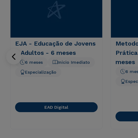
EJA - Educação de Jovens
Metodol
e Adultos - 6 meses
Prática
meses
6 meses
Início Imediato
6 me
Especialização
Espec
EAD Digital