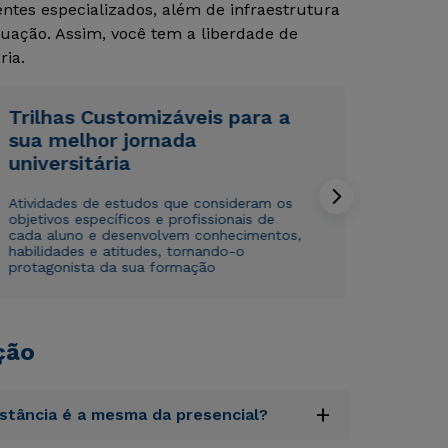
tes especializados, além de infraestrutura
uação. Assim, você tem a liberdade de
Rápido e fácil
Rápido e fácil
WhatsApp
WhatsApp
ria.
ou
ou
Trilhas Customizáveis para a
sua melhor jornada
universitária
Atividades de estudos que consideram os
objetivos específicos e profissionais de
cada aluno e desenvolvem conhecimentos,
Estou de acordo com a
Estou de acordo com a
Política de Privacidade.
Política de Privacidade.
e
e
habilidades e atitudes, tornando-o
autorizo que meus dados sejam utilizados para o
autorizo que meus dados sejam utilizados para o
protagonista da sua formação
envio de conteúdos da Cruzeiro do Sul.
envio de conteúdos da Cruzeiro do Sul.
ção
+
istância é a mesma da presencial?