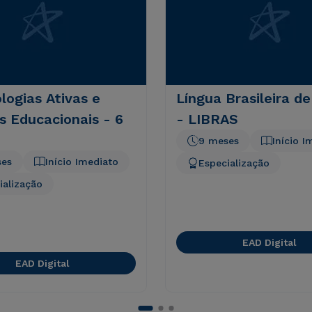
ogias Ativas e
Língua Brasileira de
s Educacionais - 6
- LIBRAS
9 meses
Início I
ses
Início Imediato
Especialização
ialização
EAD Digital
EAD Digital