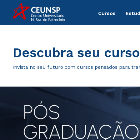
Cursos
Estu
Pós-Graduação
Descubra seu curso
Invista no seu futuro com cursos pensados para tra