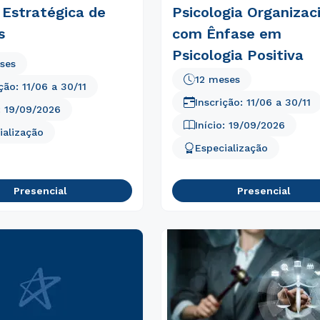
 Estratégica de
Psicologia Organizac
s
com Ênfase em
Psicologia Positiva
ses
12 meses
ição:
11/06
a
30/11
Inscrição:
11/06
a
30/11
:
19/09/2026
Início:
19/09/2026
ialização
Especialização
Presencial
Presencial