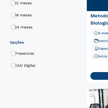
12 meses
Endodontia
Metodo
18 meses
Dermatologia
Biologi
24 meses
Cardiologia
6 me
30 meses
Inscr
opções
Espec
36 meses
Presencial
Iníci
6 meses
EAD Digital
9 meses