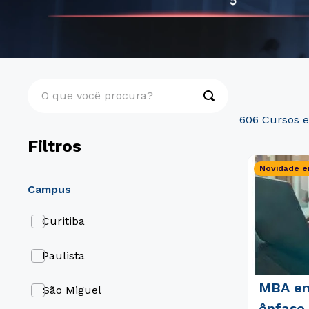
O que você procura?
606
Filtros
Novidade e
campus
Curitiba
Paulista
MBA em
São Miguel
ênfase