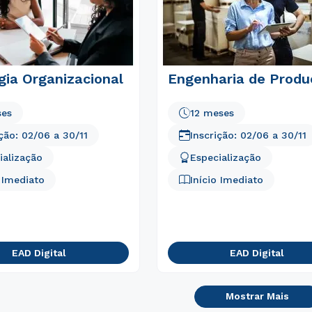
gia Organizacional
Engenharia de Produ
ses
12 meses
ição:
02/06
a
30/11
Inscrição:
02/06
a
30/11
ialização
Especialização
o Imediato
Início Imediato
EAD Digital
EAD Digital
Mostrar Mais