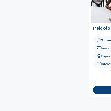
Psicolo
9 me
Inscr
Espec
Iníci