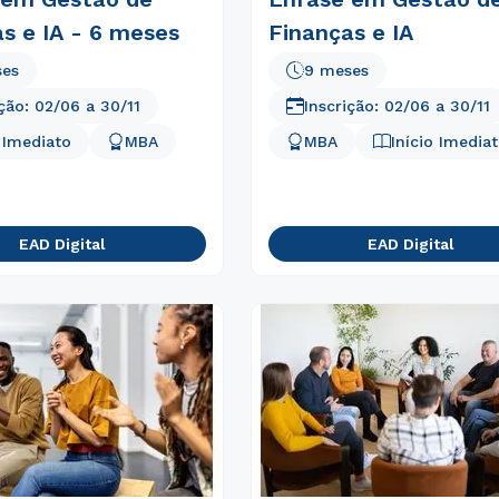
s e IA - 6 meses
Finanças e IA
ses
9 meses
ição:
02/06
a
30/11
Inscrição:
02/06
a
30/11
o Imediato
MBA
MBA
Início Imedia
EAD Digital
EAD Digital