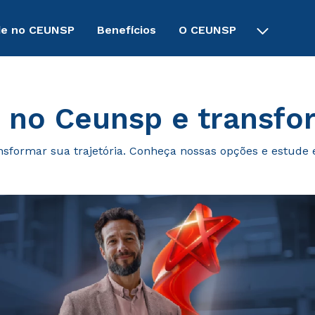
de no CEUNSP
Benefícios
O CEUNSP
 no Ceunsp e transfor
nsformar sua trajetória. Conheça nossas opções e estude 