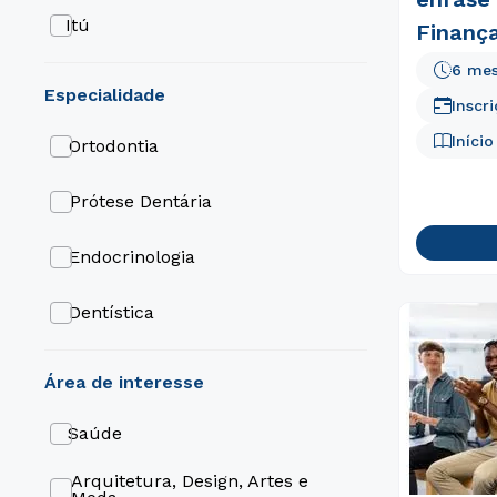
Itú
Finança
6 me
Tatuapé
especialidade
Inscr
Mogi Das Cruzes
Iníci
Ortodontia
Londrina
Prótese Dentária
Liberdade
Endocrinologia
João Pessoa
Dentística
Guarulhos
Cirurgia e Traumatologia
Bucomaxilofacial
área de interesse
Franca
Psiquiatria
Saúde
Caxias Do Sul
Periodontia
Arquitetura, Design, Artes e