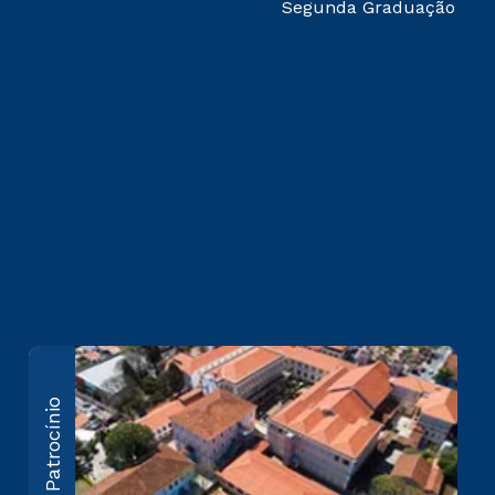
Segunda Graduação
Regente Feijó
P
Patrocínio
Praça Regente Feijó, 181
Ru
Centro - Itu/SP CEP 13300-
Ce
023
20
Saiba mais