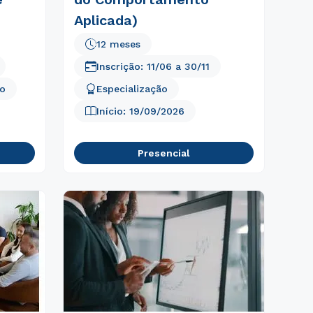
Aplicada)
12 meses
Inscrição:
11/06
a
30/11
to
Especialização
Início:
19/09/2026
Presencial