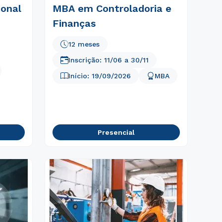
ional
MBA em Controladoria e
Finanças
12 meses
Inscrição:
11/06
a
30/11
Início:
19/09/2026
MBA
Presencial