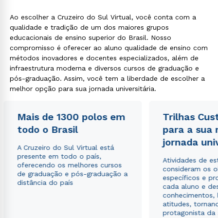
Ao escolher a Cruzeiro do Sul Virtual, você conta com a
qualidade e tradição de um dos maiores grupos
educacionais de ensino superior do Brasil. Nosso
Rápido e fácil
WhatsApp
compromisso é oferecer ao aluno qualidade de ensino com
métodos inovadores e docentes especializados, além de
ou
infraestrutura moderna e diversos cursos de graduação e
pós-graduação. Assim, você tem a liberdade de escolher a
melhor opção para sua jornada universitária.
Mais de 1300 polos em
Trilhas Cus
todo o Brasil
para a sua
Estou de acordo com a
Política de Privacidade.
e
jornada uni
autorizo que meus dados sejam utilizados para o
A Cruzeiro do Sul Virtual está
envio de conteúdos da Cruzeiro do Sul.
presente em todo o país,
Atividades de e
oferecendo os melhores cursos
consideram os o
de graduação e pós-graduação a
específicos e pro
distância do país
cada aluno e de
conhecimentos, 
atitudes, tornan
protagonista da