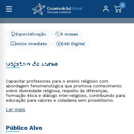
0
Especialização
6 meses
Pós-Graduação
Educação
Metodologia do Ensino Religioso - 6 meses
Início Imediato
EAD Digital
Metodologia do Ensino
Religioso - 6 meses
Objetivo do curso
Capacitar professores para o ensino religioso com
abordagem fenomenológica que promova conhecimento
sobre diversidade religiosa, respeito às diferenças,
formação ética e diálogo inter-religioso, contribuindo para
educação para valores e cidadania sem proselitismo.
Ler mais
Público Alvo