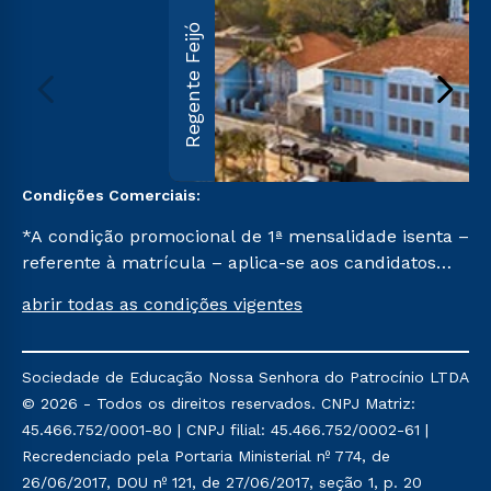
Regente Feijó
Condições Comerciais:
*A condição promocional de 1ª mensalidade isenta –
referente à matrícula – aplica-se aos candidatos
aprovados em todas as formas de ingresso, exceto
abrir todas as condições vigentes
na prova on-line ou agendada, que ofertam bolsas
de até 50% de desconto, ambos ingressantes no 2º
semestre de 2023, que ainda não tenham efetivado
Sociedade de Educação Nossa Senhora do Patrocínio LTDA
e/ou não tenham cancelado ou trancado sua
© 2026 - Todos os direitos reservados. CNPJ Matriz:
matrícula em uma das Instituições da Cruzeiro do
45.466.752/0001-80 | CNPJ filial: 45.466.752/0002-61 |
Sul Educacional, no período de um ano. Tais
Recredenciado pela Portaria Ministerial nº 774, de
condições não se aplicam aos cursos de Medicina, e
26/06/2017, DOU nº 121, de 27/06/2017, seção 1, p. 20