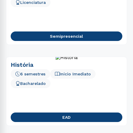
Licenciatura
Semipresencial
História
6 semestres
Início Imediato
Bacharelado
EAD