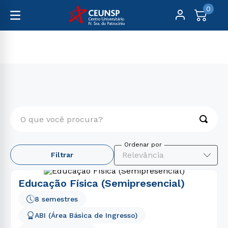
0
Graduação
Educação
O que você procura?
TERMOS MAIS BUSCADOS
Relevância
Filtrar
1
º
engenharia
2
º
psicologia
Educação Física (Semipresencial)
3
º
educação física
8 semestres
4
º
enfermagem
ABI (Área Básica de Ingresso)