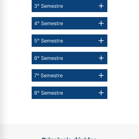
3° Semestre
4° Semestre
5° Semestre
Estou de acordo com a
Política de Privacidade.
e
autorizo que meus dados sejam utilizados para o
envio de conteúdos da Cruzeiro do Sul.
6° Semestre
7° Semestre
8° Semestre