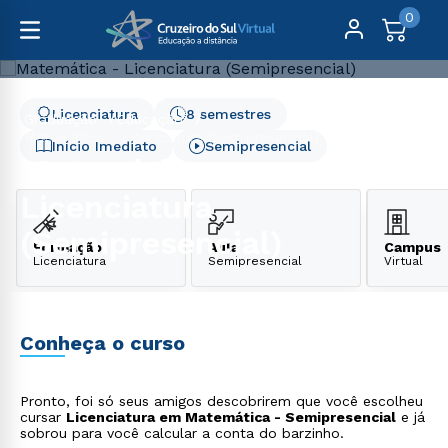
0
Licenciatura
8 semestres
Graduação
Educação
Matemática - Licenciatura (Semipresencial)
Início Imediato
Semipresencial
Matemática -
Licenciatura
(Semipresencial)
Formação
Aula
Campus
Licenciatura
Semipresencial
Virtual
Conheça o curso
Pronto, foi só seus amigos descobrirem que você escolheu
cursar
Licenciatura em Matemática - Semipresencial
e já
sobrou para você calcular a conta do barzinho.