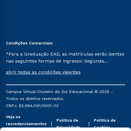
Condições Comerciais:
*Para a Graduação EAD, as matrículas serão isentas
nas seguintes formas de ingresso: Segunda
Graduação, Segunda Graduação 2.0 e Transferência.
abrir todas as condições vigentes
Já para as demais, a taxa de matrícula será de R$
49. *Para a Pós-graduação EAD, as ofertas
mencionadas são referentes aos cursos: Ensino
Campus Virtual Cruzeiro do Sul Educacional © 2026 -
Religioso, Geografia para a Docência e Metodologia
Todos os direitos reservados.
do Ensino de História: Questões Atuais.
CNPJ: 62.984.091/0001-02
Veja os
Política de
Política de
recredenciamentos
Privacidade
Cookies
aqui