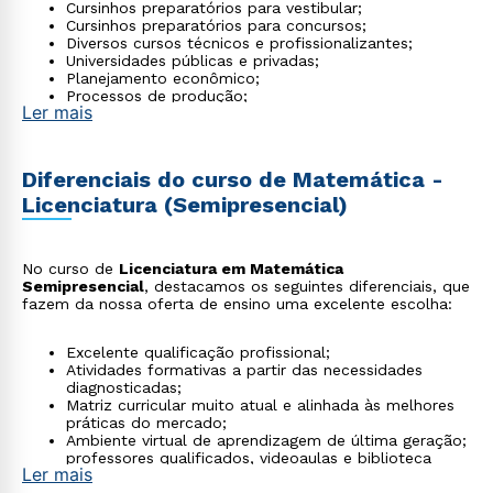
Cursinhos preparatórios para vestibular;
Cursinhos preparatórios para concursos;
Diversos cursos técnicos e profissionalizantes;
Universidades públicas e privadas;
Planejamento econômico;
Processos de produção;
Ler mais
Pesquisas relacionadas a área;
Produção de material pedagógico e softwares
aplicados à educação;
Centros de processamento de dados;
Diferenciais do curso de Matemática -
Editoras.
Licenciatura (Semipresencial)
No curso de
Licenciatura em Matemática
Semipresencial
, destacamos os seguintes diferenciais, que
fazem da nossa oferta de ensino uma excelente escolha:
Excelente qualificação profissional;
Atividades formativas a partir das necessidades
diagnosticadas;
Matriz curricular muito atual e alinhada às melhores
práticas do mercado;
Ambiente virtual de aprendizagem de última geração;
professores qualificados, videoaulas e biblioteca
Ler mais
virtual;