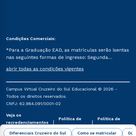
Condições Comerciais:
*Para a Graduação EAD, as matrículas serão isentas
nas seguintes formas de ingresso: Segunda
Graduação, Segunda Graduação 2.0 e Transferência.
abrir todas as condições vigentes
Já para as demais, a taxa de matrícula será de R$
49. *Para a Pós-graduação EAD, as ofertas
mencionadas são referentes aos cursos: Ensino
Campus Virtual Cruzeiro do Sul Educacional © 2026 -
Religioso, Geografia para a Docência e Metodologia
Todos os direitos reservados.
do Ensino de História: Questões Atuais.
CNPJ: 62.984.091/0001-02
Veja os
Política de
Política de
recredenciamentos
Privacidade
Cookies
aqui
Diferenciais Cruzeiro do Sul
Como se matricular
Dúv