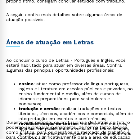
próprio ritmo, consigam conciliar estudos com trabalho.
A seguir, confira mais detalhes sobre algumas áreas de
atuação possíveis.
Áreas de atuação em Letras
Ao concluir o curso de Letras - Português e Inglês, você
estará habilitado para atuar em diversas áreas. Confira
algumas das principais oportunidades profissionais:
ensino
: atuar como professor de língua portuguesa,
inglesa e literatura em escolas públicas e privadas, no
ensino fundamental e médio, além de cursos de
idiomas e preparatórios para vestibulares e
concursos;
tradução e versão
: realizar traduções de textos
literários, técnicos, acadêmicos e comerciais, além de
interpretação em eventos e conferências;
Durante esse período, os profissionais de Letras do futuro
revisão e edição de textos
: trabalhar em editoras,
poderão se preparar plenamente, de forma tanto teórica
agências de publicidade e veículos de comunicação,
como prática, para os desafios do mercado de trabalho e
garantindo a qualidade linguística e a adequação dos
para contribuir significativamente para a área de educação
conteúdos;