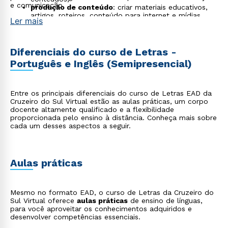
e comunicação.
produção de conteúdo
: criar materiais educativos,
artigos, roteiros, conteúdo para internet e mídias
Ler mais
sociais;
pesquisa acadêmica
: atuar em projetos de pesquisa
nas áreas de linguística, literatura e educação,
contribuindo para o avanço do conhecimento
Diferenciais do curso de Letras -
científico.
Português e Inglês (Semipresencial)
Entre os principais diferenciais do curso de Letras EAD da
Cruzeiro do Sul Virtual estão as aulas práticas, um corpo
docente altamente qualificado e a flexibilidade
proporcionada pelo ensino à distância. Conheça mais sobre
cada um desses aspectos a seguir.
Aulas práticas
Mesmo no formato EAD, o curso de Letras da Cruzeiro do
Sul Virtual oferece
aulas práticas
de ensino de línguas,
para você aproveitar os conhecimentos adquiridos e
desenvolver competências essenciais.