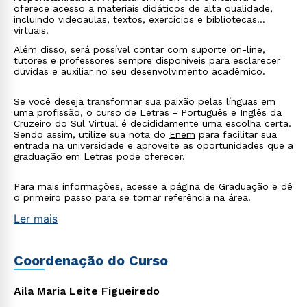
oferece acesso a materiais didáticos de alta qualidade,
incluindo videoaulas, textos, exercícios e bibliotecas
virtuais.
Além disso, será possível contar com suporte on-line,
tutores e professores sempre disponíveis para esclarecer
dúvidas e auxiliar no seu desenvolvimento acadêmico.
Estou de acordo com a
Política de Privacidade.
e
Se você deseja transformar sua paixão pelas línguas em
autorizo que meus dados sejam utilizados para o
uma profissão, o curso de Letras - Português e Inglês da
envio de conteúdos da Cruzeiro do Sul.
Cruzeiro do Sul Virtual é decididamente uma escolha certa.
Sendo assim, utilize sua nota do
Enem
para facilitar sua
entrada na universidade e aproveite as oportunidades que a
graduação em Letras pode oferecer.
Para mais informações, acesse a página de
Graduação
e dê
o primeiro passo para se tornar referência na área.
Ler mais
Coordenação do Curso
Aila Maria Leite Figueiredo