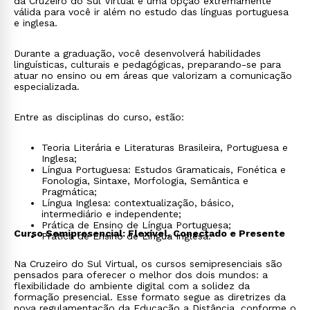
da Cruzeiro do Sul Virtual é uma opção extremamente
válida para você ir além no estudo das línguas portuguesa
e inglesa.
Durante a graduação, você desenvolverá habilidades
linguísticas, culturais e pedagógicas, preparando-se para
atuar no ensino ou em áreas que valorizam a comunicação
especializada.
Entre as disciplinas do curso, estão:
Teoria Literária e Literaturas Brasileira, Portuguesa e
Inglesa;
Língua Portuguesa: Estudos Gramaticais, Fonética e
Fonologia, Sintaxe, Morfologia, Semântica e
Pragmática;
Língua Inglesa: contextualização, básico,
intermediário e independente;
Prática de Ensino de Língua Portuguesa;
Curso Semipresencial: Flexível, Conectado e Presente
Prática de Ensino de Língua Inglesa.
Na Cruzeiro do Sul Virtual, os cursos semipresenciais são
pensados para oferecer o melhor dos dois mundos: a
flexibilidade do ambiente digital com a solidez da
formação presencial. Esse formato segue as diretrizes da
nova regulamentação da Educação a Distância, conforme o