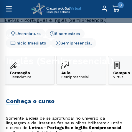
0
Licenciatura
8 semestres
Graduação
Educação
Letras - Português e Inglês (Semipresencial)
Início Imediato
Semipresencial
Letras - Português e
Inglês (Semipresencial)
Formação
Aula
Campus
Licenciatura
Semipresencial
Virtual
Conheça o curso
Somente a ideia de se aprofundar no universo da
linguagem e da literatura faz seus olhos brilharem? Então
o curso de
Letras - Português e Inglês Semipresencial