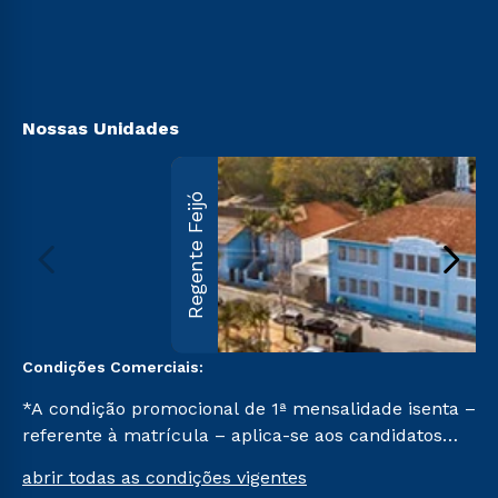
Sou Ex-aluno
Retorne ao Curso
Canais de Atendimento
Segunda Graduação
Acessibilidade
Transferência
Biblioteca
Nossas Unidades
Regente Feijó
Condições Comerciais:
*A condição promocional de 1ª mensalidade isenta –
referente à matrícula – aplica-se aos candidatos
aprovados em todas as formas de ingresso, exceto
abrir todas as condições vigentes
na prova on-line ou agendada, que ofertam bolsas