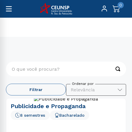
0
Graduação
Comunicação
O que você procura?
TERMOS MAIS BUSCADOS
Relevância
Filtrar
1
º
engenharia
2
º
psicologia
Publicidade e Propaganda
3
º
educação física
8 semestres
Bacharelado
4
º
biomedicina