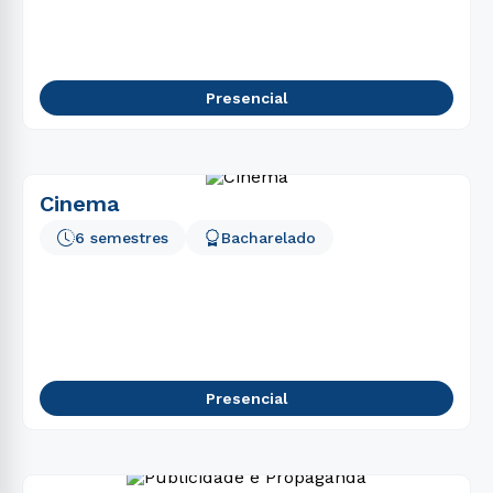
5
º
enfermagem
6
º
fonoaudiologia
7
º
farmácia
Presencial
8
º
medicina
9
º
ciências contábeis
10
º
direito
Cinema
6 semestres
Bacharelado
Presencial