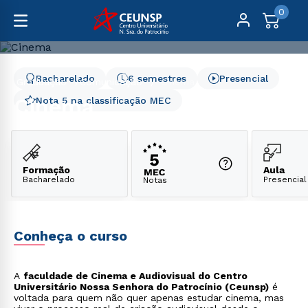
0
Bacharelado
6 semestres
Presencial
Graduação
Comunicação
Cinema
Cinema
Nota 5 na classificação MEC
Formação
Aula
Bacharelado
Presencial
Notas
Conheça o curso
A
faculdade de Cinema e Audiovisual do Centro
Universitário Nossa Senhora do Patrocínio (Ceunsp)
é
voltada para quem não quer apenas estudar cinema, mas