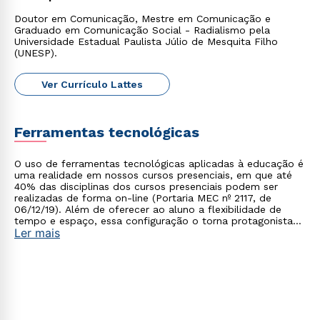
Doutor em Comunicação, Mestre em Comunicação e
Graduado em Comunicação Social - Radialismo pela
Universidade Estadual Paulista Júlio de Mesquita Filho
(UNESP).
Ver Currículo Lattes
Ferramentas tecnológicas
O uso de ferramentas tecnológicas aplicadas à educação é
Rápido e fácil
uma realidade em nossos cursos presenciais, em que até
WhatsApp
40% das disciplinas dos cursos presenciais podem ser
realizadas de forma on-line (Portaria MEC nº 2117, de
ou
06/12/19). Além de oferecer ao aluno a flexibilidade de
tempo e espaço, essa configuração o torna protagonista
Ler mais
no processo de construção do seu conhecimento.
Estou de acordo com a
Política de Privacidade.
e