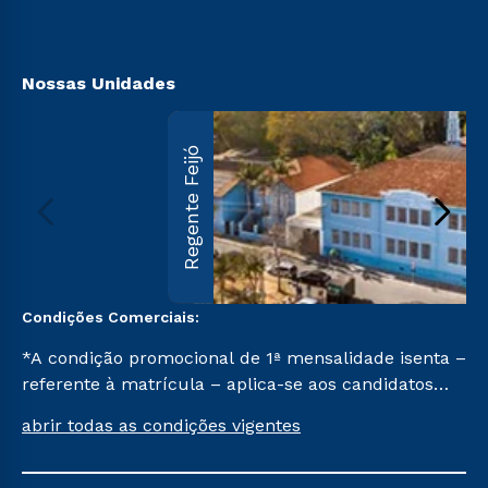
Segunda Graduação
Acessibilidade
Transferência
Biblioteca
Nossas Unidades
Regente Feijó
Condições Comerciais:
*A condição promocional de 1ª mensalidade isenta –
referente à matrícula – aplica-se aos candidatos
aprovados em todas as formas de ingresso, exceto
abrir todas as condições vigentes
na prova on-line ou agendada, que ofertam bolsas
de até 50% de desconto, ambos ingressantes no 2º