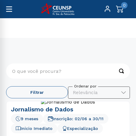
0
Pós-Graduação
Comunicação
O que você procura?
TERMOS MAIS BUSCADOS
Relevância
Filtrar
1
º
engenharia
2
º
psicologia
Jornalismo de Dados
3
º
educação física
9 meses
Inscrição:
02/06
a
30/11
4
º
enfermagem
Início Imediato
Especialização