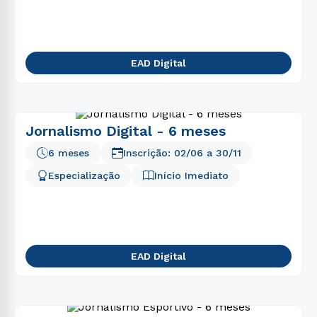
5
º
biomedicina
6
º
nutrição
7
º
odontologia
EAD Digital
8
º
direito
9
º
medicina
10
º
pedagogia
Jornalismo Digital - 6 meses
6 meses
Inscrição:
02/06
a
30/11
Especialização
Início Imediato
EAD Digital