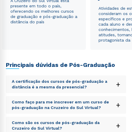
A Cruzeiro do Sul Virtual está
presente em todo o país,
Atividades de e
oferecendo os melhores cursos
consideram os o
de graduação e pós-graduação a
específicos e pro
distância do país
cada aluno e de
conhecimentos, 
atitudes, tornan
protagonista da
Principais dúvidas de Pós-Graduação
A certificação dos cursos de pós-graduação a
+
distância é a mesma da presencial?
Sed ut perspiciatis unde omnis iste natus error sit
Como faço para me inscrever em um curso de
+
voluptatem accusantium doloremque laudantium,
pós-graduação na Cruzeiro do Sul Virtual?
totam rem aperiam, eaque ipsa quae ab illo inventore
veritatis et quasi architecto beatae vitae dicta sunt
Sed ut perspiciatis unde omnis iste natus error sit
explicabo. Nemo enim ipsam voluptatem quia
Como são os cursos de pós-graduação da
+
voluptatem accusantium doloremque laudantium,
voluptas sit aspernatur aut odit aut fugit, sed quia
Cruzeiro do Sul Virtual?
totam rem aperiam, eaque ipsa quae ab illo inventore