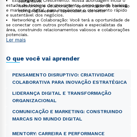
Estratégias de Crescimento: Nossa abordagem inclui o
sustentável
estudo de técnicas de crescimento, como growth hacking
Networking e Colaboração: oportunidade de conexão
e marketing digital, para impulsionar o crescimento rápido
com profissionais e especialistas do setor
e sustentável dos negócios.
Networking e Colaboração: Você terá a oportunidade de
se conectar com outros profissionais e especialistas da
área, construindo relacionamentos valiosos e colaborações
potenciais.
Ler mais
O que você vai aprender
PENSAMENTO DISRUPTIVO: CRIATIVIDADE
COLABORATIVA PARA INOVAÇÃO ESTRATÉGICA
LIDERANÇA DIGITAL E TRANSFORMAÇÃO
ORGANIZACIONAL
COMUNICAÇÃO E MARKETING: CONSTRUINDO
MARCAS NO MUNDO DIGITAL
Rápido e fácil
WhatsApp
MENTORY: CARREIRA E PERFORMANCE
ou