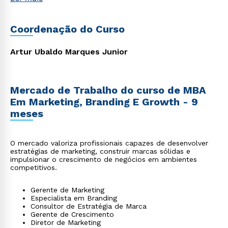
startups, agronegócio, indústria, entre outros, que
reconhecem a importância de se apropriar do poder da
tecnologia moderna aliada à gestão para impulsionar suas
Coordenação do Curso
carreiras e alcançar o sucesso profissional.
Artur Ubaldo Marques Junior
Mercado de Trabalho do curso de MBA
Em Marketing, Branding E Growth - 9
meses
O mercado valoriza profissionais capazes de desenvolver
estratégias de marketing, construir marcas sólidas e
impulsionar o crescimento de negócios em ambientes
competitivos.
Gerente de Marketing
Especialista em Branding
Consultor de Estratégia de Marca
Gerente de Crescimento
Diretor de Marketing