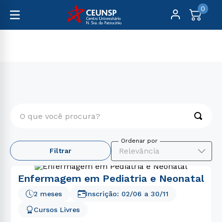
0
Cursos Livres
Saúde
O que você procura?
TERMOS MAIS BUSCADOS
Relevância
Filtrar
1
º
engenharia
2
º
psicologia
Enfermagem em Pediatria e Neonatal
3
º
educação física
2 meses
Inscrição:
02/06
a
30/11
4
º
enfermagem
Cursos Livres