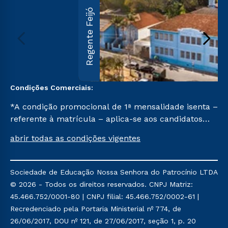
Regente Feijó
Condições Comerciais:
*A condição promocional de 1ª mensalidade isenta –
referente à matrícula – aplica-se aos candidatos
aprovados em todas as formas de ingresso, exceto
abrir todas as condições vigentes
na prova on-line ou agendada, que ofertam bolsas
de até 50% de desconto, ambos ingressantes no 2º
semestre de 2023, que ainda não tenham efetivado
Sociedade de Educação Nossa Senhora do Patrocínio LTDA
e/ou não tenham cancelado ou trancado sua
© 2026 - Todos os direitos reservados. CNPJ Matriz:
matrícula em uma das Instituições da Cruzeiro do
45.466.752/0001-80 | CNPJ filial: 45.466.752/0002-61 |
Sul Educacional, no período de um ano. Tais
Recredenciado pela Portaria Ministerial nº 774, de
condições não se aplicam aos cursos de Medicina, e
26/06/2017, DOU nº 121, de 27/06/2017, seção 1, p. 20