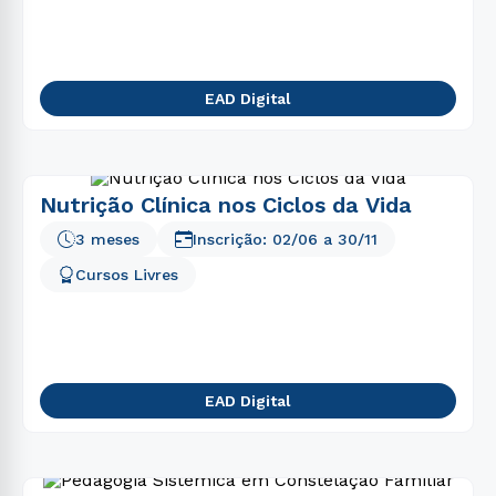
5
º
biomedicina
6
º
nutrição
7
º
odontologia
EAD Digital
8
º
direito
9
º
medicina
10
º
pedagogia
Nutrição Clínica nos Ciclos da Vida
3 meses
Inscrição:
02/06
a
30/11
Cursos Livres
EAD Digital