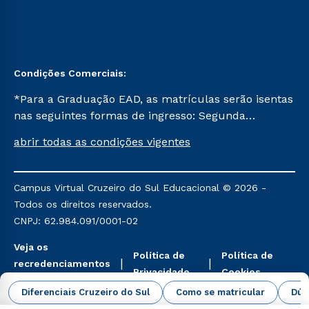
Condições Comerciais:
*Para a Graduação EAD, as matrículas serão isentas
nas seguintes formas de ingresso: Segunda
Graduação, Segunda Graduação 2.0 e Transferência.
abrir todas as condições vigentes
Já para as demais, a taxa de matrícula será de R$
49. *Para a Pós-graduação EAD, as ofertas
mencionadas são referentes aos cursos: Ensino
Campus Virtual Cruzeiro do Sul Educacional © 2026 -
Religioso, Geografia para a Docência e Metodologia
Todos os direitos reservados.
do Ensino de História: Questões Atuais.
CNPJ: 62.984.091/0001-02
Veja os
Política de
Política de
recredenciamentos
Privacidade
Cookies
aqui
Diferenciais Cruzeiro do Sul
Como se matricular
Dúv