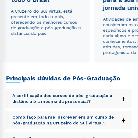
jornada uni
Estou de acordo com a
Política de Privacidade.
e
A Cruzeiro do Sul Virtual está
autorizo que meus dados sejam utilizados para o
presente em todo o país,
Atividades de e
envio de conteúdos da Cruzeiro do Sul.
oferecendo os melhores cursos
consideram os o
de graduação e pós-graduação a
específicos e pro
distância do país
cada aluno e de
conhecimentos, 
atitudes, tornan
protagonista da
Principais dúvidas de Pós-Graduação
A certificação dos cursos de pós-graduação a
+
distância é a mesma da presencial?
Sed ut perspiciatis unde omnis iste natus error sit
Como faço para me inscrever em um curso de
+
voluptatem accusantium doloremque laudantium,
pós-graduação na Cruzeiro do Sul Virtual?
totam rem aperiam, eaque ipsa quae ab illo inventore
veritatis et quasi architecto beatae vitae dicta sunt
Sed ut perspiciatis unde omnis iste natus error sit