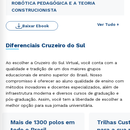
ROBÓTICA PEDAGÓGICA E A TEORIA
CONSTRUCIONISTA
Ver Tudo +
Baixar Ebook
Diferenciais Cruzeiro do Sul
Ao escolher a Cruzeiro do Sul Virtual, você conta com a
qualidade e tradição de um dos maiores grupos
educacionais de ensino superior do Brasil. Nosso
compromisso é oferecer ao aluno qualidade de ensino com
Rápido e fácil
WhatsApp
métodos inovadores e docentes especializados, além de
infraestrutura moderna e diversos cursos de graduação e
ou
pós-graduação. Assim, você tem a liberdade de escolher a
melhor opção para sua jornada universitária.
Mais de 1300 polos em
Trilhas Cus
todo o Brasil
para a sua