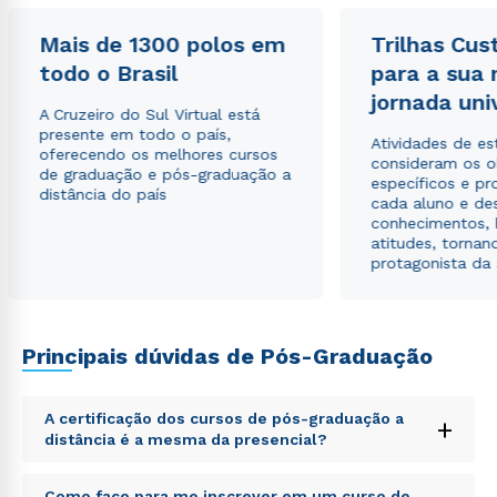
Mais de 1300 polos em
Trilhas Cus
todo o Brasil
para a sua
Estou de acordo com a
Política de Privacidade.
e
autorizo que meus dados sejam utilizados para o
jornada uni
A Cruzeiro do Sul Virtual está
envio de conteúdos da Cruzeiro do Sul.
presente em todo o país,
Atividades de e
oferecendo os melhores cursos
consideram os o
de graduação e pós-graduação a
específicos e pro
distância do país
cada aluno e de
conhecimentos, 
atitudes, tornan
protagonista da
Principais dúvidas de Pós-Graduação
A certificação dos cursos de pós-graduação a
+
distância é a mesma da presencial?
Sed ut perspiciatis unde omnis iste natus error sit
Como faço para me inscrever em um curso de