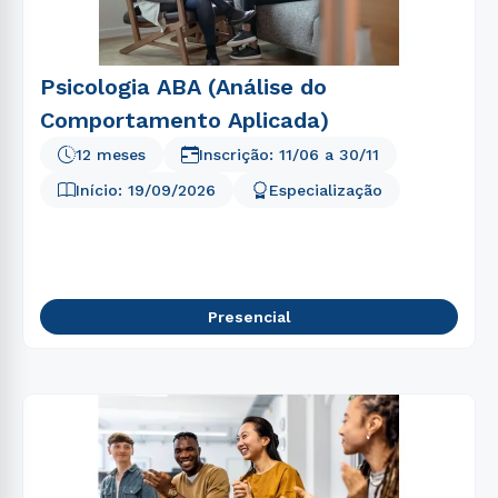
5
º
biomedicina
6
º
nutrição
7
º
medicina
Psicologia ABA (Análise do
Comportamento Aplicada)
8
º
pedagogia
12 meses
Inscrição:
11/06
a
30/11
9
º
farmácia
Início:
19/09/2026
Especialização
10
º
fisioterapia
Presencial