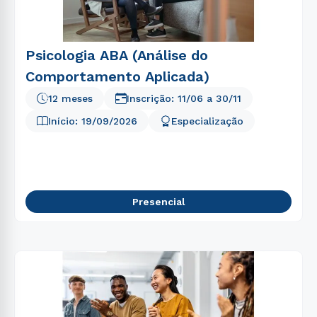
5
º
enfermagem
6
º
nutrição
7
º
farmácia
Psicologia ABA (Análise do
Comportamento Aplicada)
8
º
fonoaudiologia
12 meses
Inscrição:
11/06
a
30/11
9
º
direito
Início:
19/09/2026
Especialização
10
º
medicina
Presencial