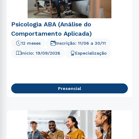
5
º
biomedicina
6
º
nutrição
7
º
medicina
Psicologia ABA (Análise do
Comportamento Aplicada)
8
º
pedagogia
12 meses
Inscrição:
11/06
a
30/11
9
º
farmácia
Início:
19/09/2026
Especialização
10
º
fisioterapia
Presencial