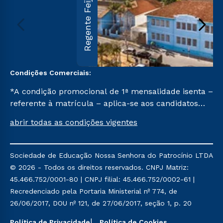
Regente Feijó
Condições Comerciais:
*A condição promocional de 1ª mensalidade isenta –
referente à matrícula – aplica-se aos candidatos
aprovados em todas as formas de ingresso, exceto
abrir todas as condições vigentes
na prova on-line ou agendada, que ofertam bolsas
de até 50% de desconto, ambos ingressantes no 2º
semestre de 2023, que ainda não tenham efetivado
Sociedade de Educação Nossa Senhora do Patrocínio LTDA
e/ou não tenham cancelado ou trancado sua
© 2026 - Todos os direitos reservados. CNPJ Matriz:
matrícula em uma das Instituições da Cruzeiro do
45.466.752/0001-80 | CNPJ filial: 45.466.752/0002-61 |
Sul Educacional, no período de um ano. Tais
Recredenciado pela Portaria Ministerial nº 774, de
condições não se aplicam aos cursos de Medicina, e
26/06/2017, DOU nº 121, de 27/06/2017, seção 1, p. 20
também para matriculados via FIES, Prouni e
outros programas governamentais, e não se
Política de Privacidade
Política de Cookies