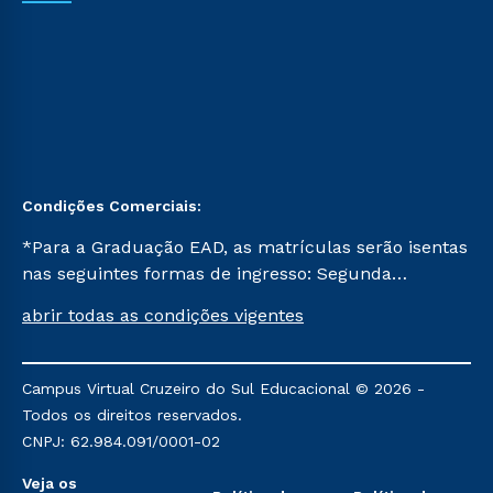
Condições Comerciais:
*Para a Graduação EAD, as matrículas serão isentas
nas seguintes formas de ingresso: Segunda
Graduação, Segunda Graduação 2.0 e Transferência.
abrir todas as condições vigentes
Já para as demais, a taxa de matrícula será de R$
49. *Para a Pós-graduação EAD, as ofertas
mencionadas são referentes aos cursos: Ensino
Campus Virtual Cruzeiro do Sul Educacional © 2026 -
Religioso, Geografia para a Docência e Metodologia
Todos os direitos reservados.
do Ensino de História: Questões Atuais.
CNPJ: 62.984.091/0001-02
Veja os