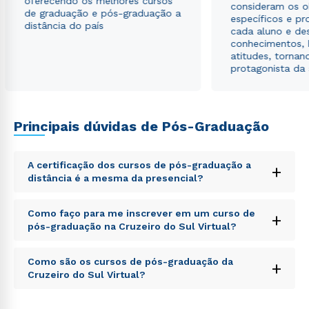
oferecendo os melhores cursos
consideram os o
de graduação e pós-graduação a
específicos e pro
distância do país
cada aluno e de
conhecimentos, 
atitudes, tornan
protagonista da
Principais dúvidas de Pós-Graduação
A certificação dos cursos de pós-graduação a
+
distância é a mesma da presencial?
Sed ut perspiciatis unde omnis iste natus error sit
Como faço para me inscrever em um curso de
+
voluptatem accusantium doloremque laudantium,
pós-graduação na Cruzeiro do Sul Virtual?
totam rem aperiam, eaque ipsa quae ab illo inventore
veritatis et quasi architecto beatae vitae dicta sunt
Sed ut perspiciatis unde omnis iste natus error sit
explicabo. Nemo enim ipsam voluptatem quia
Como são os cursos de pós-graduação da
+
voluptatem accusantium doloremque laudantium,
voluptas sit aspernatur aut odit aut fugit, sed quia
Cruzeiro do Sul Virtual?
totam rem aperiam, eaque ipsa quae ab illo inventore
consequuntur magni dolores eos qui ratione
veritatis et quasi architecto beatae vitae dicta sunt
voluptatem sequi nesciunt.
Sed ut perspiciatis unde omnis iste natus error sit