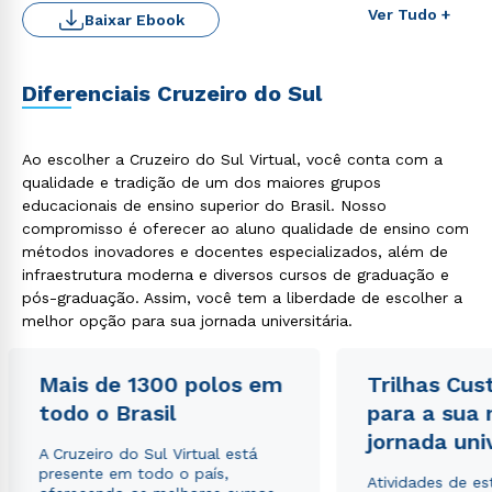
Ver Tudo +
Baixar Ebook
Diferenciais Cruzeiro do Sul
Ao escolher a Cruzeiro do Sul Virtual, você conta com a
qualidade e tradição de um dos maiores grupos
educacionais de ensino superior do Brasil. Nosso
Rápido e fácil
WhatsApp
compromisso é oferecer ao aluno qualidade de ensino com
métodos inovadores e docentes especializados, além de
ou
infraestrutura moderna e diversos cursos de graduação e
pós-graduação. Assim, você tem a liberdade de escolher a
melhor opção para sua jornada universitária.
Mais de 1300 polos em
Trilhas Cus
todo o Brasil
para a sua
Estou de acordo com a
Política de Privacidade.
e
jornada uni
autorizo que meus dados sejam utilizados para o
A Cruzeiro do Sul Virtual está
envio de conteúdos da Cruzeiro do Sul.
presente em todo o país,
Atividades de e