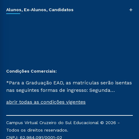
+
Alunos, Ex-Alunos, Candidatos
Condições Comerciais:
*Para a Graduação EAD, as matrículas serão isentas
nas seguintes formas de ingresso: Segunda
Graduação, Segunda Graduação 2.0 e Transferência.
abrir todas as condições vigentes
Já para as demais, a taxa de matrícula será de R$
49. *Para a Pós-graduação EAD, as ofertas
mencionadas são referentes aos cursos: Ensino
Campus Virtual Cruzeiro do Sul Educacional © 2026 -
Religioso, Geografia para a Docência e Metodologia
Todos os direitos reservados.
do Ensino de História: Questões Atuais.
CNPJ: 62.984.091/0001-02