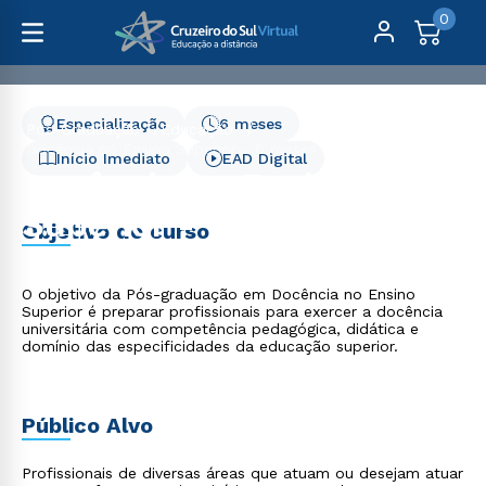
0
Especialização
6 meses
Pós-Graduação
Educação
Docência no Ensino Superior - 6 meses
Início Imediato
EAD Digital
Docência no Ensino
Superior - 6 meses
Objetivo do curso
O objetivo da Pós-graduação em Docência no Ensino
Superior é preparar profissionais para exercer a docência
universitária com competência pedagógica, didática e
domínio das especificidades da educação superior.
Público Alvo
Profissionais de diversas áreas que atuam ou desejam atuar