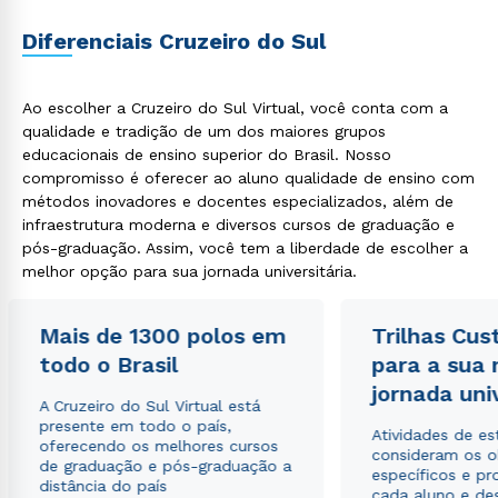
Diferenciais Cruzeiro do Sul
Ao escolher a Cruzeiro do Sul Virtual, você conta com a
qualidade e tradição de um dos maiores grupos
educacionais de ensino superior do Brasil. Nosso
compromisso é oferecer ao aluno qualidade de ensino com
métodos inovadores e docentes especializados, além de
infraestrutura moderna e diversos cursos de graduação e
Rápido e fácil
WhatsApp
pós-graduação. Assim, você tem a liberdade de escolher a
melhor opção para sua jornada universitária.
ou
Mais de 1300 polos em
Trilhas Cus
todo o Brasil
para a sua
jornada uni
A Cruzeiro do Sul Virtual está
presente em todo o país,
Atividades de e
oferecendo os melhores cursos
Estou de acordo com a
Política de Privacidade.
consideram os o
e
de graduação e pós-graduação a
autorizo que meus dados sejam utilizados para o
específicos e pro
distância do país
envio de conteúdos da Cruzeiro do Sul.
cada aluno e de