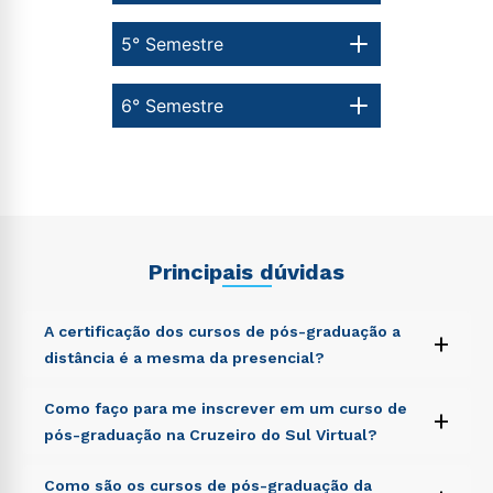
5° Semestre
6° Semestre
Estou de acordo com a
Política de Privacidade.
e
autorizo que meus dados sejam utilizados para o
envio de conteúdos da Cruzeiro do Sul.
Principais dúvidas
A certificação dos cursos de pós-graduação a
+
distância é a mesma da presencial?
Sed ut perspiciatis unde omnis iste natus error sit
Como faço para me inscrever em um curso de
+
voluptatem accusantium doloremque laudantium,
pós-graduação na Cruzeiro do Sul Virtual?
totam rem aperiam, eaque ipsa quae ab illo inventore
veritatis et quasi architecto beatae vitae dicta sunt
Sed ut perspiciatis unde omnis iste natus error sit
Como são os cursos de pós-graduação da
explicabo. Nemo enim ipsam voluptatem quia