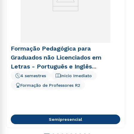
Formação Pedagógica para
Graduados não Licenciados em
Letras - Português e Inglês
(Semipresencial)
4 semestres
Início Imediato
Formação de Professores R2
Semipresencial