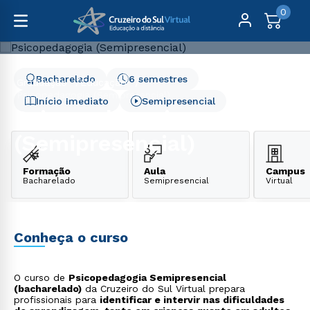
0
Bacharelado
6 semestres
Graduação
Educação
Psicopedagogia (Semipresencial)
Início Imediato
Semipresencial
Psicopedagogia
(Semipresencial)
Formação
Aula
Campus
Bacharelado
Semipresencial
Virtual
Conheça o curso
O curso de
Psicopedagogia Semipresencial
(bacharelado)
da Cruzeiro do Sul Virtual prepara
profissionais para
identificar e intervir nas dificuldades