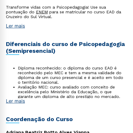
Transforme vidas com a Psicopedagogia! Use sua
pontuação do
ENEM
para se matricular no curso EAD da
Cruzeiro do Sul Virtual.
Ler mais
Diferenciais do curso de Psicopedagogia
(Semipresencial)
Diploma reconhecido: o diploma do curso EAD é
reconhecido pelo MEC e tem a mesma validade do
diploma de um curso presencial e é aceito em todo
o território nacional.
Avaliação MEC: curso avaliado com conceito de
excelência pelo Ministério da Educação, o que
garante um diploma de alto prestígio no mercado.
Ler mais
Flexibilidade total: A estrutura semipresencial permite
que o estudante concilie os estudos com sua rotina,
sem abrir mão da qualidade acadêmica e da
interação presencial com professores e colegas.
Coordenação do Curso
Currículo moderno: grade curricular atualizada que
inclui temas como inovação, plano de
acompanhamento de carreira (PAC) e articulação
Adriana Beatriz Botto Alves Vianna