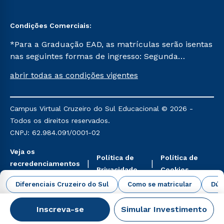
Condições Comerciais:
*Para a Graduação EAD, as matrículas serão isentas
nas seguintes formas de ingresso: Segunda
Graduação, Segunda Graduação 2.0 e Transferência.
abrir todas as condições vigentes
Já para as demais, a taxa de matrícula será de R$
49. *Para a Pós-graduação EAD, as ofertas
mencionadas são referentes aos cursos: Ensino
Campus Virtual Cruzeiro do Sul Educacional © 2026 -
Religioso, Geografia para a Docência e Metodologia
Todos os direitos reservados.
do Ensino de História: Questões Atuais.
CNPJ: 62.984.091/0001-02
Veja os
Política de
Política de
recredenciamentos
Privacidade
Cookies
aqui
Diferenciais Cruzeiro do Sul
Como se matricular
Dúv
Inscreva-se
Simular Investimento