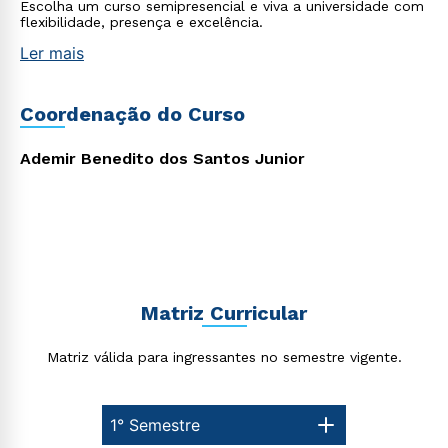
Escolha um curso semipresencial e viva a universidade com
flexibilidade, presença e excelência.
Ler mais
Coordenação do Curso
Ademir Benedito dos Santos Junior
Rápido e fácil
WhatsApp
ou
Matriz Curricular
Matriz válida para ingressantes no semestre vigente.
1° Semestre
Estou de acordo com a
Política de Privacidade.
e
autorizo que meus dados sejam utilizados para o