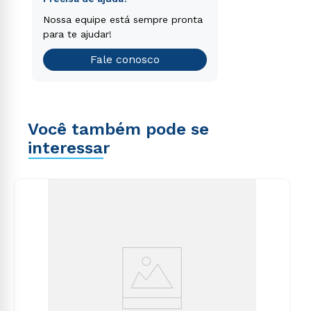
voluptatem sequi nesciunt.
Encontre o curso de graduação
Nossa equipe está sempre pronta
que é o ideal para você.
para te ajudar!
Teste vocacional
Fale conosco
Você também pode se
interessar