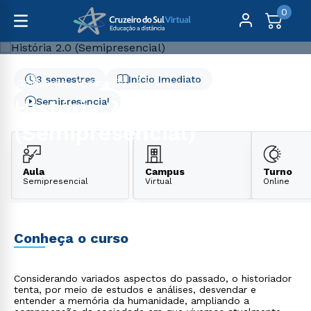
0
3 semestres
Início Imediato
Graduação
Educação
História 2.0 (Semipresencial)
História 2.0
Semipresencial
(Semipresencial)
Aula
Campus
Turno
Semipresencial
Virtual
Online
Conheça o curso
Considerando variados aspectos do passado, o historiador
tenta, por meio de estudos e análises, desvendar e
entender a memória da humanidade, ampliando a