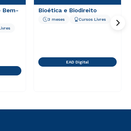
e Bem-
Bioética e Biodireito
3 meses
Cursos Livres
ivres
EAD Digital