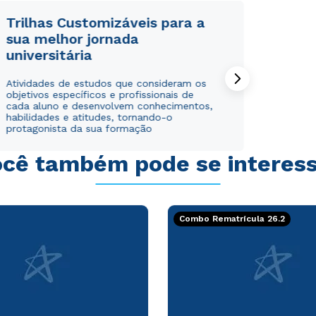
Trilhas Customizáveis para a
sua melhor jornada
universitária
Rápido e fácil
Rápido e fácil
Atividades de estudos que consideram os
WhatsApp
WhatsApp
objetivos específicos e profissionais de
cada aluno e desenvolvem conhecimentos,
ou
ou
habilidades e atitudes, tornando-o
protagonista da sua formação
cê também pode se interes
Combo Rematrícula 26.2
Estou de acordo com a
Estou de acordo com a
Política de Privacidade.
Política de Privacidade.
e
e
autorizo que meus dados sejam utilizados para o
autorizo que meus dados sejam utilizados para o
envio de conteúdos da Cruzeiro do Sul.
envio de conteúdos da Cruzeiro do Sul.