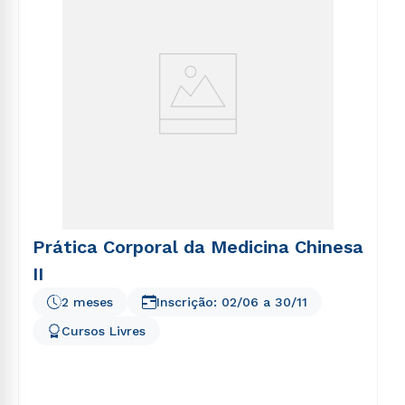
Estou de acordo com a
Política de Privacidade.
e
autorizo que meus dados sejam utilizados para o
envio de conteúdos da Cruzeiro do Sul.
Prática Corporal da Medicina Chinesa
II
2 meses
Inscrição:
02/06
a
30/11
Cursos Livres