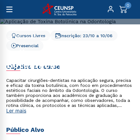
0
Cursos Livres
Inscrição:
23/10
a
10/06
Cursos Livres
Saúde
Aplicação de Toxina Botulínica na Odontologia
Presencial
Aplicação de Toxina
Botulínica na Odontologia
Objetivo do curso
Capacitar cirurgiões-dentistas na aplicação segura, precisa
e eficaz da toxina botulínica, com foco em procedimentos
estéticos faciais no âmbito da Odontologia. O curso
também proporciona aos acadêmicos de graduação a
possibilidade de acompanhar, como observadores, toda a
rotina clínica, os protocolos e as técnicas aplicadas,
Ler mais
enriquecendo sua formação e visão profissional.
Público Alvo