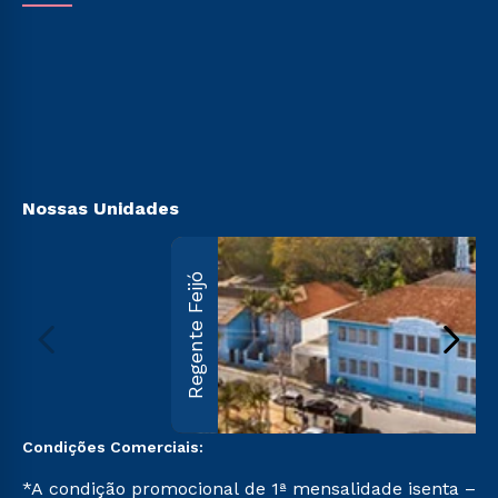
Cursos Técnicos
Vestibular Redação
Sou Aluno
Cursos Profissionalizantes
Vestibular Solidário
Sou Candidato
Ingresso via Enem
Sou Ex-aluno
Retorne ao Curso
Canais de Atendimento
Segunda Graduação
Acessibilidade
Transferência
Biblioteca
Nossas Unidades
Regente Feijó
Condições Comerciais:
*A condição promocional de 1ª mensalidade isenta –