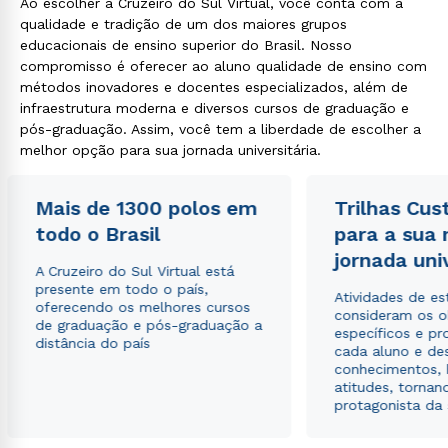
Ao escolher a Cruzeiro do Sul Virtual, você conta com a
qualidade e tradição de um dos maiores grupos
educacionais de ensino superior do Brasil. Nosso
compromisso é oferecer ao aluno qualidade de ensino com
métodos inovadores e docentes especializados, além de
infraestrutura moderna e diversos cursos de graduação e
pós-graduação. Assim, você tem a liberdade de escolher a
melhor opção para sua jornada universitária.
Rápido e fácil
WhatsApp
Mais de 1300 polos em
Trilhas Cus
ou
todo o Brasil
para a sua
jornada uni
A Cruzeiro do Sul Virtual está
presente em todo o país,
Atividades de e
oferecendo os melhores cursos
consideram os o
de graduação e pós-graduação a
específicos e pro
distância do país
cada aluno e de
conhecimentos, 
Estou de acordo com a
Política de Privacidade.
e
atitudes, tornan
autorizo que meus dados sejam utilizados para o
protagonista da
envio de conteúdos da Cruzeiro do Sul.