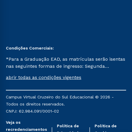
Condições Comerciais:
*Para a Graduação EAD, as matrículas serão isentas
nas seguintes formas de ingresso: Segunda
Graduação, Segunda Graduação 2.0 e Transferência.
abrir todas as condições vigentes
Já para as demais, a taxa de matrícula será de R$
49. *Para a Pós-graduação EAD, as ofertas
mencionadas são referentes aos cursos: Ensino
Campus Virtual Cruzeiro do Sul Educacional © 2026 -
Religioso, Geografia para a Docência e Metodologia
Todos os direitos reservados.
do Ensino de História: Questões Atuais.
CNPJ: 62.984.091/0001-02
Veja os
Política de
Política de
recredenciamentos