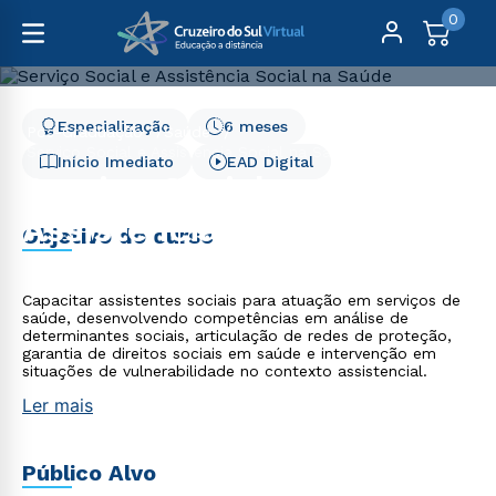
0
Especialização
6 meses
Pós-Graduação
Saúde
Serviço Social e Assistência Social na Saúde - 6 meses
Início Imediato
EAD Digital
Serviço Social e
Assistência Social na
Objetivo do curso
Saúde - 6 meses
Capacitar assistentes sociais para atuação em serviços de
saúde, desenvolvendo competências em análise de
determinantes sociais, articulação de redes de proteção,
garantia de direitos sociais em saúde e intervenção em
situações de vulnerabilidade no contexto assistencial.
Ler mais
Público Alvo