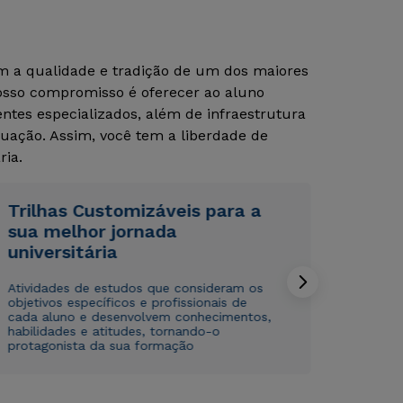
om a qualidade e tradição de um dos maiores
Rápido e fácil
Rápido e fácil
Nosso compromisso é oferecer ao aluno
WhatsApp
WhatsApp
tes especializados, além de infraestrutura
ou
ou
uação. Assim, você tem a liberdade de
ria.
Trilhas Customizáveis para a
sua melhor jornada
universitária
Estou de acordo com a
Estou de acordo com a
Política de Privacidade.
Política de Privacidade.
e
e
autorizo que meus dados sejam utilizados para o
autorizo que meus dados sejam utilizados para o
Atividades de estudos que consideram os
envio de conteúdos da Cruzeiro do Sul.
envio de conteúdos da Cruzeiro do Sul.
objetivos específicos e profissionais de
cada aluno e desenvolvem conhecimentos,
habilidades e atitudes, tornando-o
protagonista da sua formação