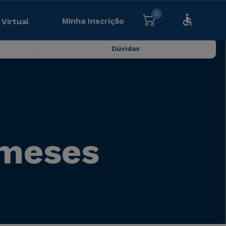
0
Minha Inscrição
 Virtual
Dúvidas
 meses