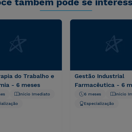
cê também pode se interes
rapia do Trabalho e
Gestão Industrial
mia - 6 meses
Farmacêutica - 6 
ses
Início Imediato
6 meses
Início I
ialização
Especialização