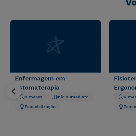
Vo
Enfermagem em
Fisiote
Estomaterapia
Ergono
9 meses
Início Imediato
6 me
Especialização
Espec