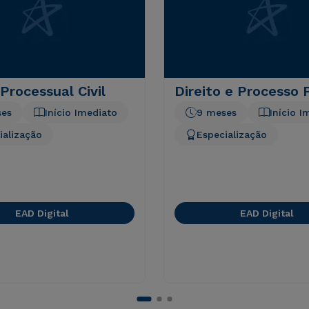
 Processual Civil
Direito e Processo 
ses
Início Imediato
9 meses
Início I
ialização
Especialização
EAD Digital
EAD Digital