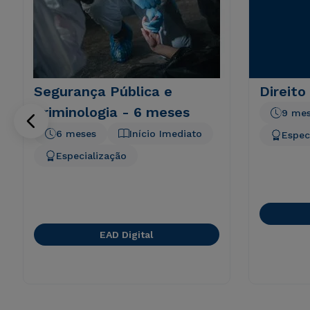
Segurança Pública e
Direito
Criminologia - 6 meses
9 me
6 meses
Início Imediato
Espec
Especialização
EAD Digital