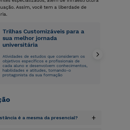
tes especializados, além de infraestrutura
uação. Assim, você tem a liberdade de
Rápido e fácil
Rápido e fácil
WhatsApp
WhatsApp
ria.
ou
ou
Trilhas Customizáveis para a
sua melhor jornada
universitária
Atividades de estudos que consideram os
objetivos específicos e profissionais de
cada aluno e desenvolvem conhecimentos,
Estou de acordo com a
Estou de acordo com a
Política de Privacidade.
Política de Privacidade.
e
e
habilidades e atitudes, tornando-o
autorizo que meus dados sejam utilizados para o
autorizo que meus dados sejam utilizados para o
protagonista da sua formação
envio de conteúdos da Cruzeiro do Sul.
envio de conteúdos da Cruzeiro do Sul.
ção
+
istância é a mesma da presencial?