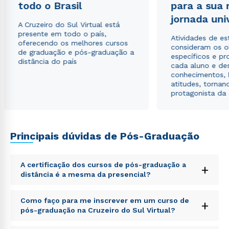
todo o Brasil
para a sua
Estou de acordo com a
Política de Privacidade.
e
autorizo que meus dados sejam utilizados para o
jornada uni
envio de conteúdos da Cruzeiro do Sul.
A Cruzeiro do Sul Virtual está
presente em todo o país,
Atividades de e
oferecendo os melhores cursos
consideram os o
de graduação e pós-graduação a
específicos e pro
distância do país
cada aluno e de
conhecimentos, 
atitudes, tornan
protagonista da
Principais dúvidas de Pós-Graduação
A certificação dos cursos de pós-graduação a
+
distância é a mesma da presencial?
Sed ut perspiciatis unde omnis iste natus error sit
Como faço para me inscrever em um curso de
+
voluptatem accusantium doloremque laudantium,
pós-graduação na Cruzeiro do Sul Virtual?
totam rem aperiam, eaque ipsa quae ab illo inventore
veritatis et quasi architecto beatae vitae dicta sunt