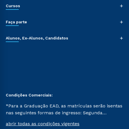
+
Cursos
+
Faça parte
+
Alunos, Ex-Alunos, Candidatos
Condições Comerciais:
*Para a Graduação EAD, as matrículas serão isentas
nas seguintes formas de ingresso: Segunda
Graduação, Segunda Graduação 2.0 e Transferência.
abrir todas as condições vigentes
Já para as demais, a taxa de matrícula será de R$