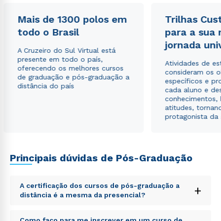
Mais de 1300 polos em
Trilhas Cus
Estou de acordo com a
Política de Privacidade.
e
todo o Brasil
para a sua
autorizo que meus dados sejam utilizados para o
jornada uni
envio de conteúdos da Cruzeiro do Sul.
A Cruzeiro do Sul Virtual está
presente em todo o país,
Atividades de e
oferecendo os melhores cursos
consideram os o
de graduação e pós-graduação a
específicos e pro
distância do país
cada aluno e de
conhecimentos, 
atitudes, tornan
protagonista da
Principais dúvidas de Pós-Graduação
A certificação dos cursos de pós-graduação a
+
distância é a mesma da presencial?
Sed ut perspiciatis unde omnis iste natus error sit
Como faço para me inscrever em um curso de