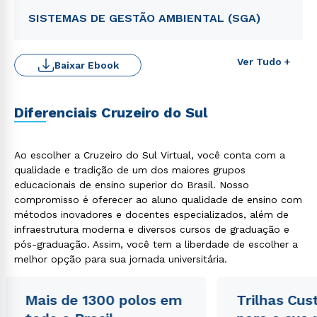
SISTEMAS DE GESTÃO AMBIENTAL (SGA)
Ver Tudo +
Baixar Ebook
Diferenciais Cruzeiro do Sul
Rápido e fácil
Ao escolher a Cruzeiro do Sul Virtual, você conta com a
WhatsApp
qualidade e tradição de um dos maiores grupos
ou
educacionais de ensino superior do Brasil. Nosso
compromisso é oferecer ao aluno qualidade de ensino com
métodos inovadores e docentes especializados, além de
infraestrutura moderna e diversos cursos de graduação e
pós-graduação. Assim, você tem a liberdade de escolher a
melhor opção para sua jornada universitária.
Estou de acordo com a
Política de Privacidade.
e
Mais de 1300 polos em
Trilhas Cus
autorizo que meus dados sejam utilizados para o
envio de conteúdos da Cruzeiro do Sul.