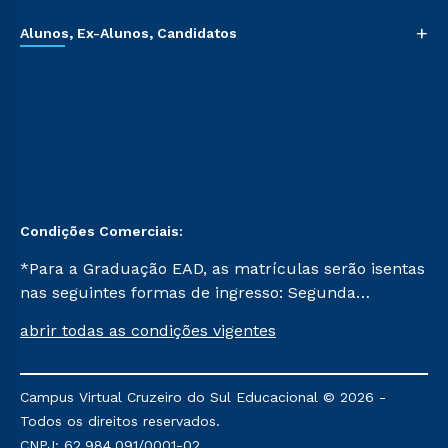
+
Alunos, Ex-Alunos, Candidatos
Condições Comerciais:
*Para a Graduação EAD, as matrículas serão isentas
nas seguintes formas de ingresso: Segunda
Graduação, Segunda Graduação 2.0 e Transferência.
abrir todas as condições vigentes
Já para as demais, a taxa de matrícula será de R$
49. *Para a Pós-graduação EAD, as ofertas
mencionadas são referentes aos cursos: Ensino
Campus Virtual Cruzeiro do Sul Educacional © 2026 -
Religioso, Geografia para a Docência e Metodologia
Todos os direitos reservados.
do Ensino de História: Questões Atuais.
CNPJ: 62.984.091/0001-02