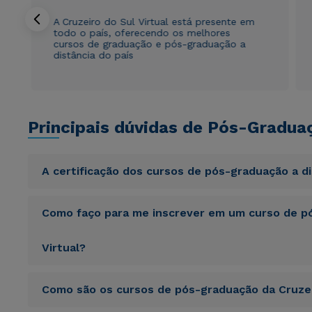
A Cruzeiro do Sul Virtual está presente em
todo o país, oferecendo os melhores
cursos de graduação e pós-graduação a
distância do país
Principais dúvidas de Pós-Gradua
A certificação dos cursos de pós-graduação a d
Sed ut perspiciatis unde omnis iste natus error sit vol
Como faço para me inscrever em um curso de pó
totam rem aperiam, eaque ipsa quae ab illo inventore veri
sunt explicabo. Nemo enim ipsam voluptatem quia volupta
consequuntur magni dolores eos qui ratione voluptatem 
Virtual?
Sed ut perspiciatis unde omnis iste natus error sit vol
Como são os cursos de pós-graduação da Cruzei
totam rem aperiam, eaque ipsa quae ab illo inventore veri
sunt explicabo. Nemo enim ipsam voluptatem quia volupta