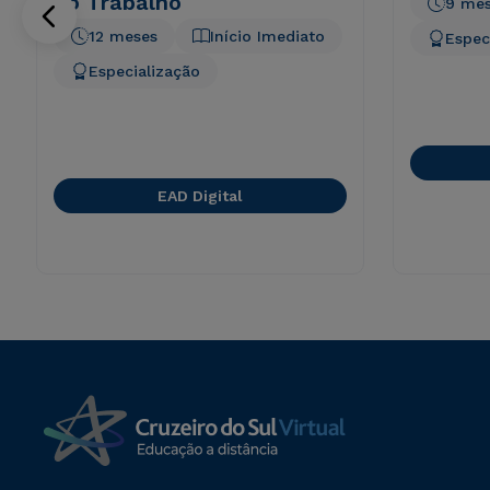
do Trabalho
9 me
12 meses
Início Imediato
Espec
Especialização
EAD Digital