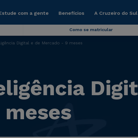
Estude com a gente
Benefícios
A Cruzeiro do Sul
Como se matricular
igência Digital e de Mercado - 9 meses
igência Digit
9 meses