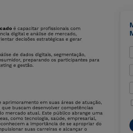
M
rcado
é capacitar profissionais com
cia digital e análise de mercado,
ientar decisões estratégicas e gerar
lise de dados digitais, segmentação,
nsumidor, preparando os participantes para
eting e gestão.
de aprimoramento em suas áreas de atuação,
 e que buscam desenvolver competências
 do mercado atual. Este público abrange uma
eas, como tecnologia, saúde, empresarial,
 reconhecem a importância de se apropriar do
pulsionar suas carreiras e alcançar o