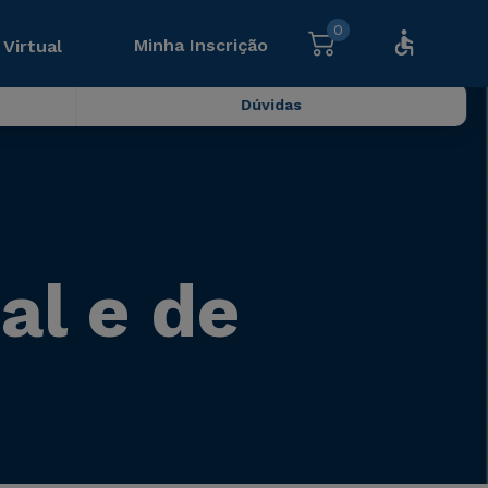
0
Minha Inscrição
 Virtual
Dúvidas
al e de