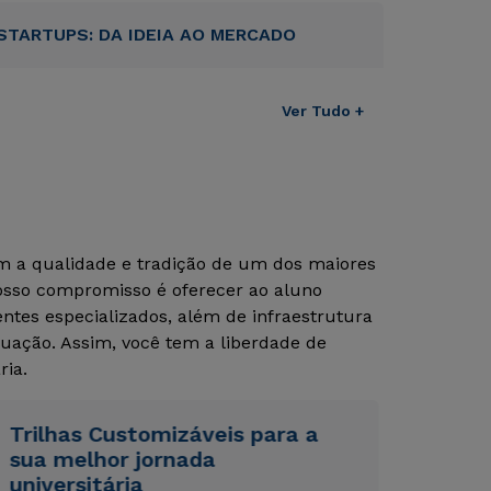
STARTUPS: DA IDEIA AO MERCADO
Ver Tudo +
om a qualidade e tradição de um dos maiores
Nosso compromisso é oferecer ao aluno
tes especializados, além de infraestrutura
Rápido e fácil
Rápido e fácil
uação. Assim, você tem a liberdade de
WhatsApp
WhatsApp
ria.
ou
ou
Trilhas Customizáveis para a
sua melhor jornada
universitária