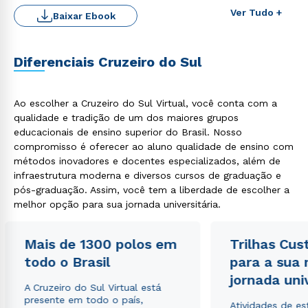
Ver Tudo +
Baixar Ebook
Diferenciais Cruzeiro do Sul
Ao escolher a Cruzeiro do Sul Virtual, você conta com a
qualidade e tradição de um dos maiores grupos
Rápido e fácil
WhatsApp
educacionais de ensino superior do Brasil. Nosso
compromisso é oferecer ao aluno qualidade de ensino com
ou
métodos inovadores e docentes especializados, além de
infraestrutura moderna e diversos cursos de graduação e
pós-graduação. Assim, você tem a liberdade de escolher a
melhor opção para sua jornada universitária.
Mais de 1300 polos em
Trilhas Cus
Estou de acordo com a
Política de Privacidade.
e
todo o Brasil
para a sua
autorizo que meus dados sejam utilizados para o
jornada uni
envio de conteúdos da Cruzeiro do Sul.
A Cruzeiro do Sul Virtual está
presente em todo o país,
Atividades de e