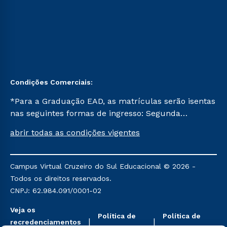
Condições Comerciais:
*Para a Graduação EAD, as matrículas serão isentas
nas seguintes formas de ingresso: Segunda
Graduação, Segunda Graduação 2.0 e Transferência.
abrir todas as condições vigentes
Já para as demais, a taxa de matrícula será de R$
49. *Para a Pós-graduação EAD, as ofertas
mencionadas são referentes aos cursos: Ensino
Campus Virtual Cruzeiro do Sul Educacional © 2026 -
Religioso, Geografia para a Docência e Metodologia
Todos os direitos reservados.
do Ensino de História: Questões Atuais.
CNPJ: 62.984.091/0001-02
Veja os
Política de
Política de
recredenciamentos