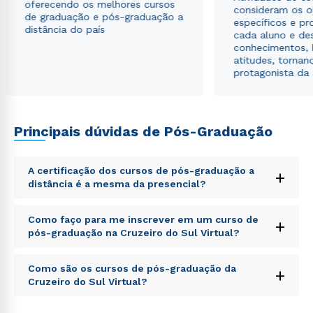
oferecendo os melhores cursos
consideram os o
de graduação e pós-graduação a
específicos e pro
distância do país
cada aluno e de
conhecimentos, 
atitudes, tornan
protagonista da
Principais dúvidas de Pós-Graduação
A certificação dos cursos de pós-graduação a
+
distância é a mesma da presencial?
Sed ut perspiciatis unde omnis iste natus error sit
Como faço para me inscrever em um curso de
+
voluptatem accusantium doloremque laudantium,
pós-graduação na Cruzeiro do Sul Virtual?
totam rem aperiam, eaque ipsa quae ab illo inventore
veritatis et quasi architecto beatae vitae dicta sunt
Sed ut perspiciatis unde omnis iste natus error sit
explicabo. Nemo enim ipsam voluptatem quia
Como são os cursos de pós-graduação da
+
voluptatem accusantium doloremque laudantium,
voluptas sit aspernatur aut odit aut fugit, sed quia
Cruzeiro do Sul Virtual?
totam rem aperiam, eaque ipsa quae ab illo inventore
consequuntur magni dolores eos qui ratione
veritatis et quasi architecto beatae vitae dicta sunt
voluptatem sequi nesciunt.
Sed ut perspiciatis unde omnis iste natus error sit