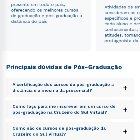
presente em todo o país,
Atividades de e
oferecendo os melhores cursos
consideram os o
de graduação e pós-graduação a
específicos e pro
distância do país
cada aluno e de
conhecimentos, 
atitudes, tornan
protagonista da
Principais dúvidas de Pós-Graduação
A certificação dos cursos de pós-graduação a
+
distância é a mesma da presencial?
Sed ut perspiciatis unde omnis iste natus error sit
Como faço para me inscrever em um curso de
+
voluptatem accusantium doloremque laudantium,
pós-graduação na Cruzeiro do Sul Virtual?
totam rem aperiam, eaque ipsa quae ab illo inventore
veritatis et quasi architecto beatae vitae dicta sunt
Sed ut perspiciatis unde omnis iste natus error sit
explicabo. Nemo enim ipsam voluptatem quia
Como são os cursos de pós-graduação da
+
voluptatem accusantium doloremque laudantium,
voluptas sit aspernatur aut odit aut fugit, sed quia
Cruzeiro do Sul Virtual?
totam rem aperiam, eaque ipsa quae ab illo inventore
consequuntur magni dolores eos qui ratione