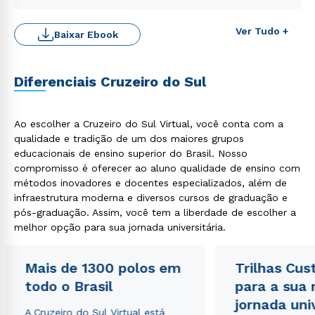
Ver Tudo +
Baixar Ebook
Diferenciais Cruzeiro do Sul
Rápido e fácil
Ao escolher a Cruzeiro do Sul Virtual, você conta com a
WhatsApp
qualidade e tradição de um dos maiores grupos
ou
educacionais de ensino superior do Brasil. Nosso
compromisso é oferecer ao aluno qualidade de ensino com
métodos inovadores e docentes especializados, além de
infraestrutura moderna e diversos cursos de graduação e
pós-graduação. Assim, você tem a liberdade de escolher a
melhor opção para sua jornada universitária.
Estou de acordo com a
Política de Privacidade.
e
Mais de 1300 polos em
Trilhas Cus
autorizo que meus dados sejam utilizados para o
todo o Brasil
para a sua
envio de conteúdos da Cruzeiro do Sul.
jornada uni
A Cruzeiro do Sul Virtual está