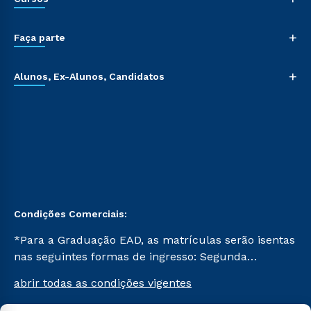
+
Faça parte
+
Alunos, Ex-Alunos, Candidatos
Condições Comerciais:
*Para a Graduação EAD, as matrículas serão isentas
nas seguintes formas de ingresso: Segunda
Graduação, Segunda Graduação 2.0 e Transferência.
abrir todas as condições vigentes
Já para as demais, a taxa de matrícula será de R$
49. *Para a Pós-graduação EAD, as ofertas