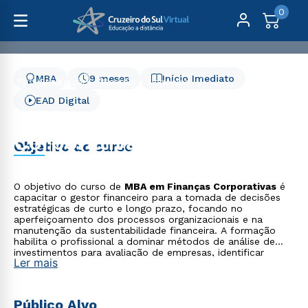
0
MBA
9 meses
Início Imediato
Pós-Graduação
Gestão e Negócios
MBA em Finanças Corporativas
EAD Digital
MBA em Finanças
Corporativas
Objetivo do curso
O objetivo do curso de
MBA em Finanças Corporativas
é
capacitar o gestor financeiro para a tomada de decisões
estratégicas de curto e longo prazo, focando no
aperfeiçoamento dos processos organizacionais e na
manutenção da sustentabilidade financeira. A formação
habilita o profissional a dominar métodos de análise de
investimentos para avaliação de empresas, identificar
Ler mais
cenários econômicos e aplicar princípios de governança
corporativa em processos de due diligence.
Público Alvo