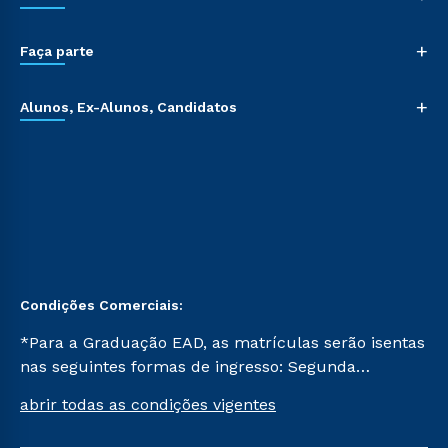
+
Faça parte
+
Alunos, Ex-Alunos, Candidatos
Condições Comerciais:
*Para a Graduação EAD, as matrículas serão isentas
nas seguintes formas de ingresso: Segunda
Graduação, Segunda Graduação 2.0 e Transferência.
abrir todas as condições vigentes
Já para as demais, a taxa de matrícula será de R$
49. *Para a Pós-graduação EAD, as ofertas