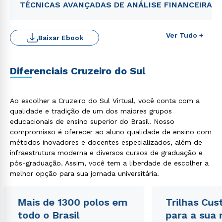
TÉCNICAS AVANÇADAS DE ANÁLISE FINANCEIRA
Ver Tudo +
Baixar Ebook
Diferenciais Cruzeiro do Sul
Ao escolher a Cruzeiro do Sul Virtual, você conta com a
qualidade e tradição de um dos maiores grupos
educacionais de ensino superior do Brasil. Nosso
Rápido e fácil
WhatsApp
compromisso é oferecer ao aluno qualidade de ensino com
métodos inovadores e docentes especializados, além de
ou
infraestrutura moderna e diversos cursos de graduação e
pós-graduação. Assim, você tem a liberdade de escolher a
melhor opção para sua jornada universitária.
Mais de 1300 polos em
Trilhas Cus
todo o Brasil
para a sua
Estou de acordo com a
Política de Privacidade.
e