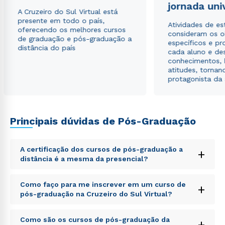
jornada uni
autorizo que meus dados sejam utilizados para o
A Cruzeiro do Sul Virtual está
envio de conteúdos da Cruzeiro do Sul.
presente em todo o país,
Atividades de e
oferecendo os melhores cursos
consideram os o
de graduação e pós-graduação a
específicos e pro
distância do país
cada aluno e de
conhecimentos, 
atitudes, tornan
protagonista da
Principais dúvidas de Pós-Graduação
A certificação dos cursos de pós-graduação a
+
distância é a mesma da presencial?
Sed ut perspiciatis unde omnis iste natus error sit
Como faço para me inscrever em um curso de
+
voluptatem accusantium doloremque laudantium,
pós-graduação na Cruzeiro do Sul Virtual?
totam rem aperiam, eaque ipsa quae ab illo inventore
veritatis et quasi architecto beatae vitae dicta sunt
Sed ut perspiciatis unde omnis iste natus error sit
explicabo. Nemo enim ipsam voluptatem quia
Como são os cursos de pós-graduação da
+