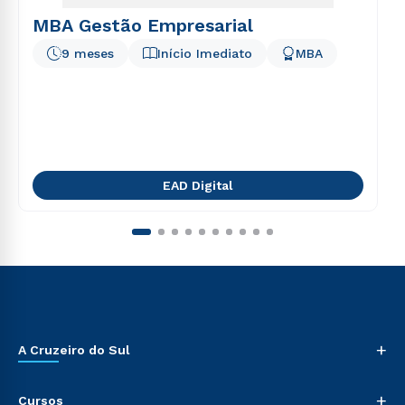
MBA Gestão Empresarial
9 meses
Início Imediato
MBA
EAD Digital
+
A Cruzeiro do Sul
+
Cursos