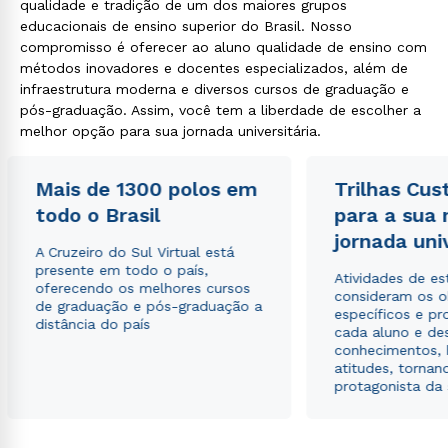
qualidade e tradição de um dos maiores grupos
educacionais de ensino superior do Brasil. Nosso
compromisso é oferecer ao aluno qualidade de ensino com
métodos inovadores e docentes especializados, além de
Estou de acordo com a
Política de Privacidade.
e
autorizo que meus dados sejam utilizados para o
infraestrutura moderna e diversos cursos de graduação e
envio de conteúdos da Cruzeiro do Sul.
pós-graduação. Assim, você tem a liberdade de escolher a
melhor opção para sua jornada universitária.
Mais de 1300 polos em
Trilhas Cus
todo o Brasil
para a sua
jornada uni
A Cruzeiro do Sul Virtual está
presente em todo o país,
Atividades de e
oferecendo os melhores cursos
consideram os o
de graduação e pós-graduação a
específicos e pro
distância do país
cada aluno e de
conhecimentos, 
atitudes, tornan
protagonista da