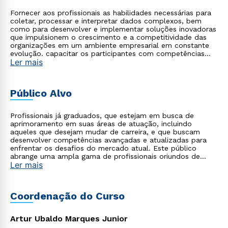
Fornecer aos profissionais as habilidades necessárias para
coletar, processar e interpretar dados complexos, bem
como para desenvolver e implementar soluções inovadoras
que impulsionem o crescimento e a competitividade das
organizações em um ambiente empresarial em constante
evolução. capacitar os participantes com competências
Ler mais
avançadas em análise de dados, modelagem estatística e
implementação de técnicas de inteligência artificial para
tomada de decisões estratégicas baseadas em evidências.
Público Alvo
Profissionais já graduados, que estejam em busca de
aprimoramento em suas áreas de atuação, incluindo
aqueles que desejam mudar de carreira, e que buscam
desenvolver competências avançadas e atualizadas para
enfrentar os desafios do mercado atual. Este público
abrange uma ampla gama de profissionais oriundos de
Ler mais
diversas áreas, como tecnologia, saúde, empresarial,
startups, agronegócio, indústria, entre outros, que
reconhecem a importância de se apropriar do poder da
tecnologia moderna aliada à gestão para impulsionar suas
Coordenação do Curso
carreiras e alcançar o sucesso profissional.
Artur Ubaldo Marques Junior