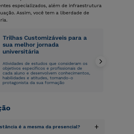
tes especializados, além de infraestrutura
uação. Assim, você tem a liberdade de
ria.
Trilhas Customizáveis para a
sua melhor jornada
universitária
Rápido e fácil
Rápido e fácil
WhatsApp
WhatsApp
Atividades de estudos que consideram os
ou
ou
objetivos específicos e profissionais de
cada aluno e desenvolvem conhecimentos,
habilidades e atitudes, tornando-o
protagonista da sua formação
ção
Estou de acordo com a
Estou de acordo com a
Política de Privacidade.
Política de Privacidade.
e
e
autorizo que meus dados sejam utilizados para o
autorizo que meus dados sejam utilizados para o
envio de conteúdos da Cruzeiro do Sul.
envio de conteúdos da Cruzeiro do Sul.
+
istância é a mesma da presencial?