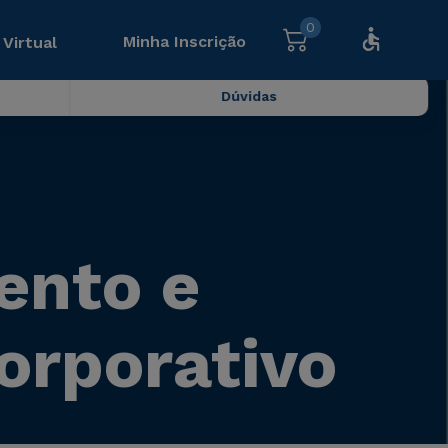
0
Minha Inscrição
 Virtual
Dúvidas
ento e
orporativo