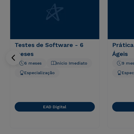
Testes de Software - 6
Prátic
meses
Ágeis
6 meses
Início Imediato
9 me
Especialização
Espec
EAD Digital