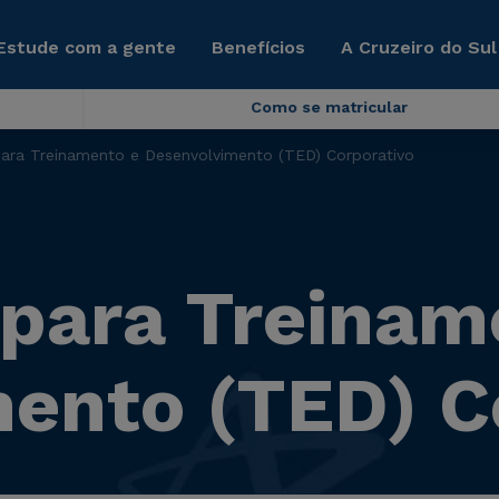
Estude com a gente
Benefícios
A Cruzeiro do Sul
Como se matricular
 para Treinamento e Desenvolvimento (TED) Corporativo
a para Treinam
ento (TED) C