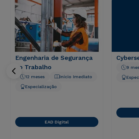
Engenharia de Segurança
Cyberse
do Trabalho
9 me
12 meses
Início Imediato
Espec
Especialização
EAD Digital