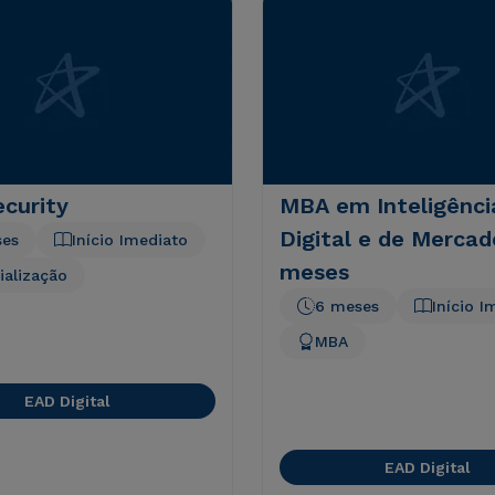
curity
MBA em Inteligênci
Digital e de Mercad
ses
Início Imediato
meses
ialização
6 meses
Início I
MBA
EAD Digital
EAD Digital