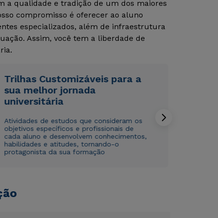
om a qualidade e tradição de um dos maiores
Nosso compromisso é oferecer ao aluno
tes especializados, além de infraestrutura
uação. Assim, você tem a liberdade de
ria.
Trilhas Customizáveis para a
sua melhor jornada
Rápido e fácil
Rápido e fácil
WhatsApp
WhatsApp
universitária
ou
ou
Atividades de estudos que consideram os
objetivos específicos e profissionais de
cada aluno e desenvolvem conhecimentos,
habilidades e atitudes, tornando-o
protagonista da sua formação
Estou de acordo com a
Estou de acordo com a
Política de Privacidade.
Política de Privacidade.
e
e
ção
autorizo que meus dados sejam utilizados para o
autorizo que meus dados sejam utilizados para o
envio de conteúdos da Cruzeiro do Sul.
envio de conteúdos da Cruzeiro do Sul.