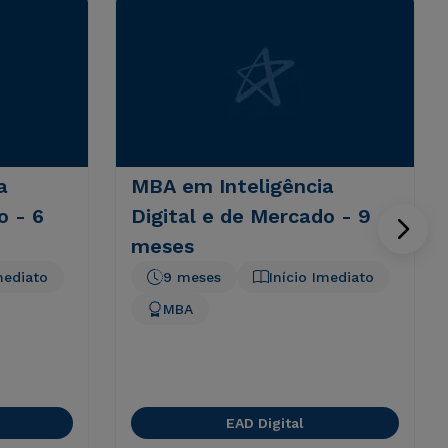
a
MBA em Inteligência
o - 6
Digital e de Mercado - 9
meses
mediato
9 meses
Início Imediato
MBA
EAD Digital