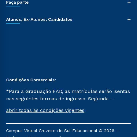
+
Faça parte
+
Alunos, Ex-Alunos, Candidatos
Condições Comerciais:
*Para a Graduação EAD, as matrículas serão isentas
nas seguintes formas de ingresso: Segunda
Graduação, Segunda Graduação 2.0 e Transferência.
abrir todas as condições vigentes
Já para as demais, a taxa de matrícula será de R$
49. *Para a Pós-graduação EAD, as ofertas
mencionadas são referentes aos cursos: Ensino
Campus Virtual Cruzeiro do Sul Educacional © 2026 -
Religioso, Geografia para a Docência e Metodologia