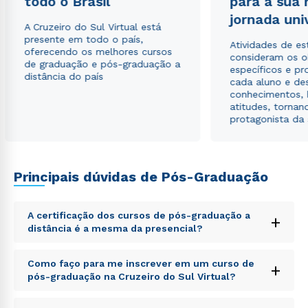
todo o Brasil
para a sua
envio de conteúdos da Cruzeiro do Sul.
jornada uni
A Cruzeiro do Sul Virtual está
presente em todo o país,
Atividades de e
oferecendo os melhores cursos
consideram os o
de graduação e pós-graduação a
específicos e pro
distância do país
cada aluno e de
conhecimentos, 
atitudes, tornan
protagonista da
Principais dúvidas de Pós-Graduação
A certificação dos cursos de pós-graduação a
+
distância é a mesma da presencial?
Sed ut perspiciatis unde omnis iste natus error sit
Como faço para me inscrever em um curso de
+
voluptatem accusantium doloremque laudantium,
pós-graduação na Cruzeiro do Sul Virtual?
totam rem aperiam, eaque ipsa quae ab illo inventore
veritatis et quasi architecto beatae vitae dicta sunt
Sed ut perspiciatis unde omnis iste natus error sit