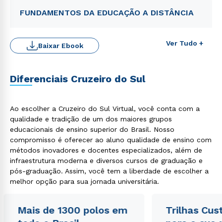
FUNDAMENTOS DA EDUCAÇÃO A DISTÂNCIA
Ver Tudo +
Baixar Ebook
Diferenciais Cruzeiro do Sul
Ao escolher a Cruzeiro do Sul Virtual, você conta com a
Rápido e fácil
WhatsApp
qualidade e tradição de um dos maiores grupos
educacionais de ensino superior do Brasil. Nosso
ou
compromisso é oferecer ao aluno qualidade de ensino com
métodos inovadores e docentes especializados, além de
infraestrutura moderna e diversos cursos de graduação e
pós-graduação. Assim, você tem a liberdade de escolher a
melhor opção para sua jornada universitária.
Mais de 1300 polos em
Trilhas Cus
Estou de acordo com a
Política de Privacidade.
e
autorizo que meus dados sejam utilizados para o