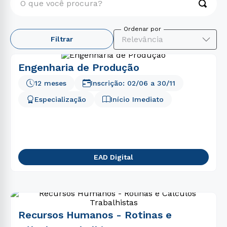
TERMOS MAIS BUSCADOS
Relevância
Filtrar
1
º
engenharia
2
º
psicologia
Engenharia de Produção
3
º
educação física
12 meses
Inscrição:
02/06
a
30/11
4
º
enfermagem
Especialização
Início Imediato
5
º
biomedicina
6
º
nutrição
7
º
medicina
EAD Digital
8
º
pedagogia
9
º
farmácia
10
º
fisioterapia
Recursos Humanos - Rotinas e