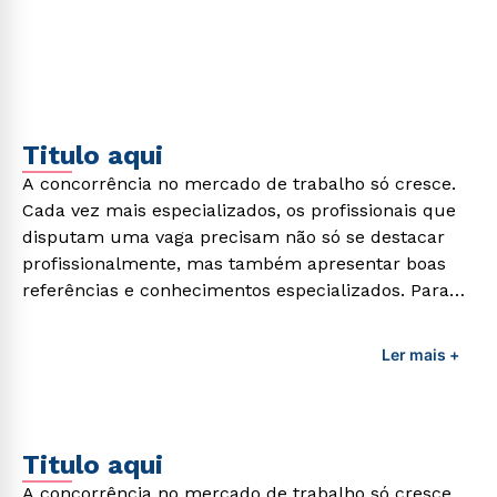
formação de qualidade que consiga suprir todas as
demandas exigidas atualmente.
Titulo aqui
A concorrência no mercado de trabalho só cresce.
Cada vez mais especializados, os profissionais que
disputam uma vaga precisam não só se destacar
profissionalmente, mas também apresentar boas
referências e conhecimentos especializados. Para
adquirir esses conhecimentos e capacitar os
profissionais da área é preciso garantir uma
Ler mais +
formação de qualidade que consiga suprir todas as
demandas exigidas atualmente.
Titulo aqui
A concorrência no mercado de trabalho só cresce.