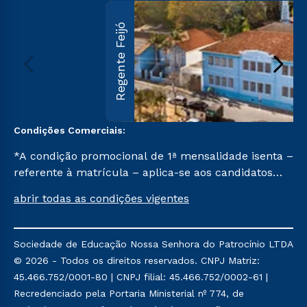
Regente Feijó
Condições Comerciais:
*A condição promocional de 1ª mensalidade isenta –
referente à matrícula – aplica-se aos candidatos
aprovados em todas as formas de ingresso, exceto
abrir todas as condições vigentes
na prova on-line ou agendada, que ofertam bolsas
de até 50% de desconto, ambos ingressantes no 2º
semestre de 2023, que ainda não tenham efetivado
Sociedade de Educação Nossa Senhora do Patrocínio LTDA
e/ou não tenham cancelado ou trancado sua
© 2026 - Todos os direitos reservados. CNPJ Matriz:
matrícula em uma das Instituições da Cruzeiro do
45.466.752/0001-80 | CNPJ filial: 45.466.752/0002-61 |
Sul Educacional, no período de um ano. Tais
Recredenciado pela Portaria Ministerial nº 774, de
condições não se aplicam aos cursos de Medicina, e