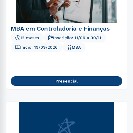
5
º
enfermagem
6
º
farmácia
7
º
nutrição
MBA em Controladoria e Finanças
8
º
fonoaudiologia
12 meses
Inscrição:
11/06
a
30/11
Início:
19/09/2026
9
º
MBA
medicina
10
º
direito
Presencial