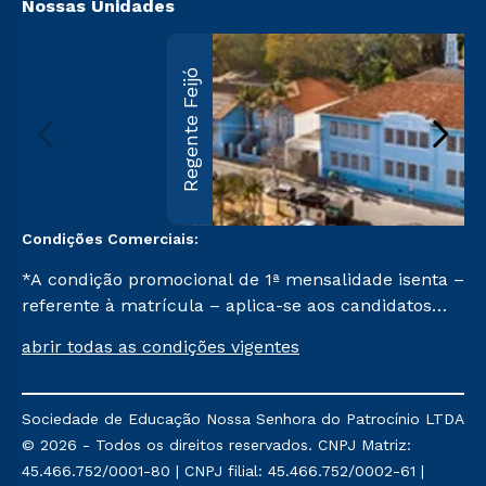
Nossas Unidades
Regente Feijó
Condições Comerciais:
*A condição promocional de 1ª mensalidade isenta –
referente à matrícula – aplica-se aos candidatos
aprovados em todas as formas de ingresso, exceto
abrir todas as condições vigentes
na prova on-line ou agendada, que ofertam bolsas
de até 50% de desconto, ambos ingressantes no 2º
semestre de 2023, que ainda não tenham efetivado
Sociedade de Educação Nossa Senhora do Patrocínio LTDA
e/ou não tenham cancelado ou trancado sua
© 2026 - Todos os direitos reservados. CNPJ Matriz:
matrícula em uma das Instituições da Cruzeiro do
45.466.752/0001-80 | CNPJ filial: 45.466.752/0002-61 |