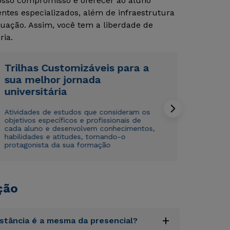
Nosso compromisso é oferecer ao aluno
tes especializados, além de infraestrutura
Rápido e fácil
Rápido e fácil
uação. Assim, você tem a liberdade de
WhatsApp
WhatsApp
ria.
ou
ou
Trilhas Customizáveis para a
sua melhor jornada
universitária
Atividades de estudos que consideram os
objetivos específicos e profissionais de
Estou de acordo com a
Estou de acordo com a
Política de Privacidade.
Política de Privacidade.
e
e
cada aluno e desenvolvem conhecimentos,
autorizo que meus dados sejam utilizados para o
autorizo que meus dados sejam utilizados para o
habilidades e atitudes, tornando-o
envio de conteúdos da Cruzeiro do Sul.
envio de conteúdos da Cruzeiro do Sul.
protagonista da sua formação
ção
+
istância é a mesma da presencial?