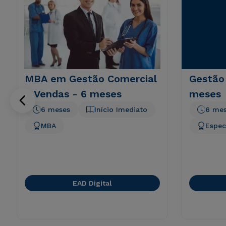
MBA em Gestão Comercial
Gestão
e Vendas - 6 meses
meses
6 meses
Início Imediato
6 me
MBA
Espec
EAD Digital