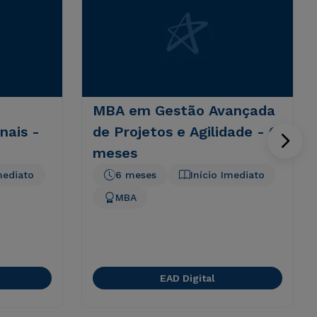
MBA em Gestão Avançada
nais -
de Projetos e Agilidade - 6
meses
mediato
6 meses
Início Imediato
MBA
EAD Digital