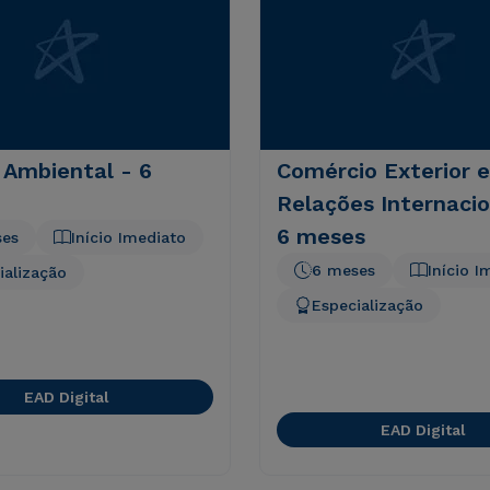
 Ambiental - 6
Comércio Exterior e
Relações Internacio
6 meses
ses
Início Imediato
6 meses
Início I
ialização
Especialização
EAD Digital
EAD Digital