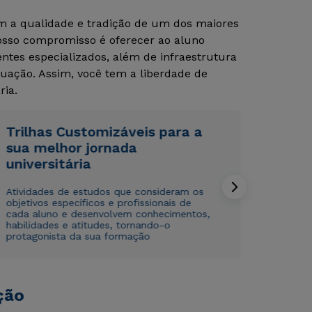
om a qualidade e tradição de um dos maiores
Nosso compromisso é oferecer ao aluno
tes especializados, além de infraestrutura
uação. Assim, você tem a liberdade de
ria.
Trilhas Customizáveis para a
Rápido e fácil
Rápido e fácil
sua melhor jornada
WhatsApp
WhatsApp
universitária
ou
ou
Atividades de estudos que consideram os
objetivos específicos e profissionais de
cada aluno e desenvolvem conhecimentos,
habilidades e atitudes, tornando-o
protagonista da sua formação
Estou de acordo com a
Estou de acordo com a
Política de Privacidade.
Política de Privacidade.
e
e
ção
autorizo que meus dados sejam utilizados para o
autorizo que meus dados sejam utilizados para o
envio de conteúdos da Cruzeiro do Sul.
envio de conteúdos da Cruzeiro do Sul.