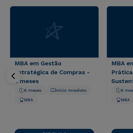
MBA em Gestão
MBA em
Estratégica de Compras -
Prática
6 meses
Susten
6 meses
Início Imediato
6 me
MBA
MBA