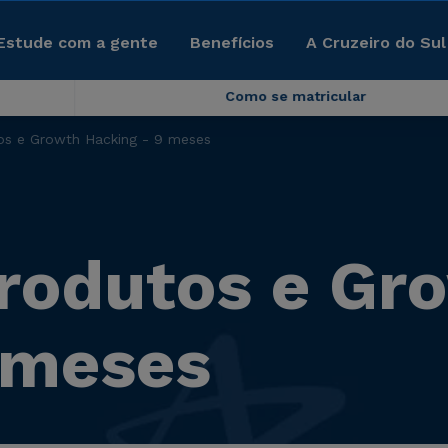
Estude com a gente
Benefícios
A Cruzeiro do Sul
Como se matricular
os e Growth Hacking - 9 meses
rodutos e Gr
 meses