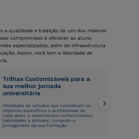
Estou de acordo com a
Estou de acordo com a
Política de Privacidade.
Política de Privacidade.
e
e
om a qualidade e tradição de um dos maiores
autorizo que meus dados sejam utilizados para o
autorizo que meus dados sejam utilizados para o
envio de conteúdos da Cruzeiro do Sul.
envio de conteúdos da Cruzeiro do Sul.
Nosso compromisso é oferecer ao aluno
tes especializados, além de infraestrutura
uação. Assim, você tem a liberdade de
ria.
Trilhas Customizáveis para a
sua melhor jornada
universitária
Atividades de estudos que consideram os
objetivos específicos e profissionais de
cada aluno e desenvolvem conhecimentos,
habilidades e atitudes, tornando-o
protagonista da sua formação