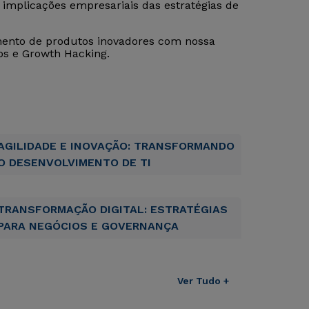
mplicações empresariais das estratégias de
imento de produtos inovadores com nossa
os e Growth Hacking.
AGILIDADE E INOVAÇÃO: TRANSFORMANDO
O DESENVOLVIMENTO DE TI
TRANSFORMAÇÃO DIGITAL: ESTRATÉGIAS
PARA NEGÓCIOS E GOVERNANÇA
Rápido e fácil
Rápido e fácil
WhatsApp
WhatsApp
ou
ou
Ver Tudo +