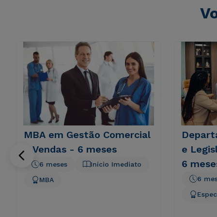
Vo
MBA em Gestão Comercial
Depart
e Vendas - 6 meses
e Legis
6 mese
6 meses
Início Imediato
6 me
MBA
Espec