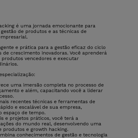
Hacking é uma jornada emocionante para
 gestão de produtos e as técnicas de
empresarial.
nte e prática para a gestão eficaz do ciclo
s de crescimento inovadoras. Você aprenderá
r produtos vencedores e executar
inários.
especialização:
erece uma imersão completa no processo de
çamento e além, capacitando você a liderar
cesso.
ais recentes técnicas e ferramentas de
ápido e escalável de sua empresa,
o espaço de tempo.
s e projetos práticos, você terá a
tuações do mundo real, desenvolvendo uma
e produtos e growth hacking.
mbina conhecimentos de gestão e tecnologia