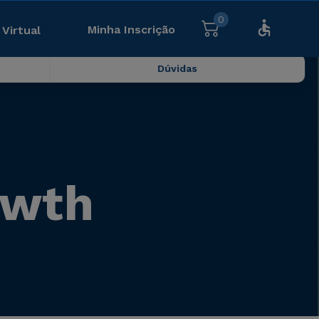
0
Minha Inscrição
 Virtual
Dúvidas
owth