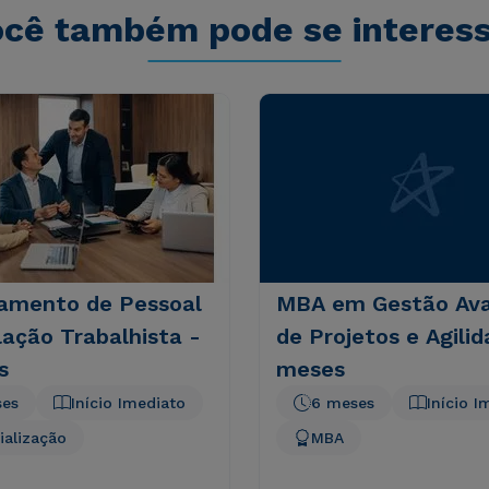
cê também pode se interes
amento de Pessoal
MBA em Gestão Av
lação Trabalhista -
de Projetos e Agilid
s
meses
ses
Início Imediato
6 meses
Início I
ialização
MBA