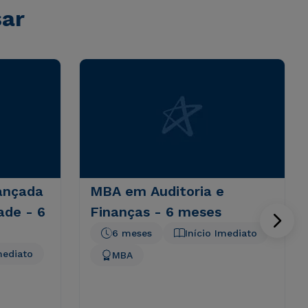
sar
ançada
MBA em Auditoria e
ade - 6
Finanças - 6 meses
6 meses
Início Imediato
mediato
MBA