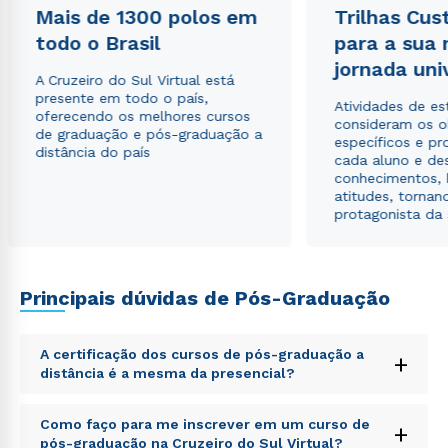
Mais de 1300 polos em
Trilhas Cus
todo o Brasil
para a sua
jornada uni
A Cruzeiro do Sul Virtual está
presente em todo o país,
Atividades de e
oferecendo os melhores cursos
consideram os o
de graduação e pós-graduação a
específicos e pro
distância do país
cada aluno e de
conhecimentos, 
atitudes, tornan
protagonista da
Principais dúvidas de Pós-Graduação
A certificação dos cursos de pós-graduação a
+
distância é a mesma da presencial?
Sed ut perspiciatis unde omnis iste natus error sit
Como faço para me inscrever em um curso de
+
voluptatem accusantium doloremque laudantium,
pós-graduação na Cruzeiro do Sul Virtual?