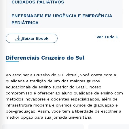
CUIDADOS PALIATIVOS
ENFERMAGEM EM URGÊNCIA E EMERGÊNCIA
PEDIÁTRICA
Ver Tudo +
Baixar Ebook
Diferenciais Cruzeiro do Sul
Rápido e fácil
WhatsApp
ou
Ao escolher a Cruzeiro do Sul Virtual, você conta com a
qualidade e tradição de um dos maiores grupos
educacionais de ensino superior do Brasil. Nosso
compromisso é oferecer ao aluno qualidade de ensino com
métodos inovadores e docentes especializados, além de
infraestrutura moderna e diversos cursos de graduação e
pós-graduação. Assim, você tem a liberdade de escolher a
Estou de acordo com a
Política de Privacidade.
e
melhor opção para sua jornada universitária.
autorizo que meus dados sejam utilizados para o
envio de conteúdos da Cruzeiro do Sul.